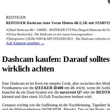
REDTIGER
REDTIGER Dashcam Auto Vorne Hinten 4K/2,5K mit STARVIS
✓
[Dual Dashcam 4K + 1080P] – REDTIGER F7N Plus Doppel-Dashcam für F
✓
[Ultra Nachtsicht] - Die Dashcam ist mit einem leistungsstarken…
✓
[Integriertes 5.8GHz WIFI & APP-STEUERUNG] – Die Dashcam verbindet s
Auf Amazon ansehen →
Dashcam kaufen: Darauf solltes
wirklich achten
Eine Dashcam ist im Kern ein simples Gerät, aber zwischen den Modell
Frontkamera wie die
iZEEKER iD400
mit 4K reicht, wenn dir Auffa
brauchst du ein Dual-System wie die
navycrest Q7
oder die
REDTIG
klemmt und über einen 10-Zoll-Touchscreen bedient wird.
Genauso wichtig wie die Auflösung ist die Nachtleistung. Tagsüber li
und die Bildverarbeitung (WDR/HDR, Blende). Das ist der Punkt, an 