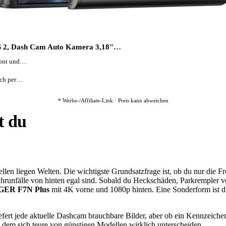
 2, Dash Cam Auto Kamera 3,18"…
ront und…
ich per…
* Werbe-/Affiliate-Link · Preis kann abweichen
t du
en liegen Welten. Die wichtigste Grundsatzfrage ist, ob du nur die Fr
hrunfälle von hinten egal sind. Sobald du Heckschäden, Parkrempler vo
ER F7N Plus
mit 4K vorne und 1080p hinten. Eine Sonderform ist 
efert jede aktuelle Dashcam brauchbare Bilder, aber ob ein Kennzeichen
dem sich teure von günstigen Modellen wirklich unterscheiden.