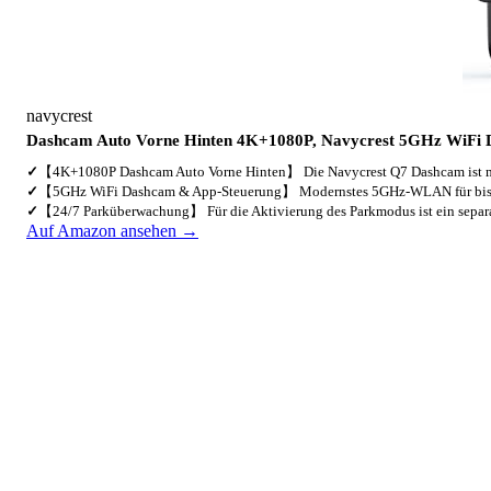
navycrest
Dashcam Auto Vorne Hinten 4K+1080P, Navycrest 5GHz WiFi
✓
【4K+1080P Dashcam Auto Vorne Hinten】 Die Navycrest Q7 Dashcam ist 
✓
【5GHz WiFi Dashcam & App-Steuerung】 Modernstes 5GHz-WLAN für bi
✓
【24/7 Parküberwachung】 Für die Aktivierung des Parkmodus ist ein sepa
Auf Amazon ansehen →
2