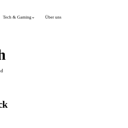
Tech & Gaming
Über uns
h
nd
ck