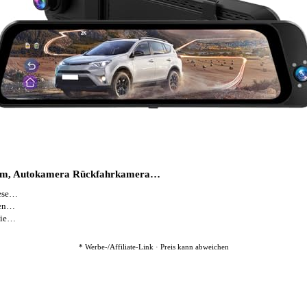
hirm, Autokamera Rückfahrkamera…
iese…
hen…
gie…
* Werbe-/Affiliate-Link · Preis kann abweichen