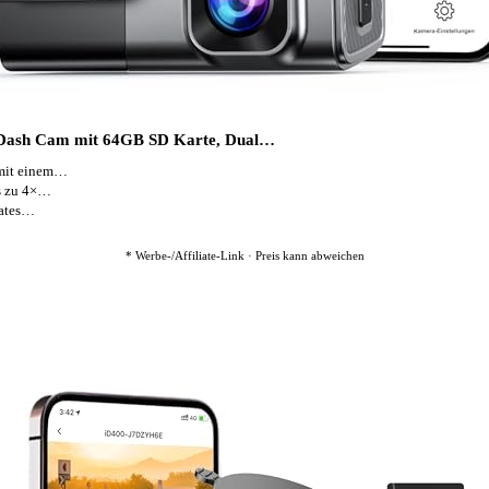
 Dash Cam mit 64GB SD Karte, Dual…
mit einem…
s zu 4×…
rates…
* Werbe-/Affiliate-Link · Preis kann abweichen