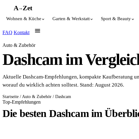
A
A
Z
et
→
Wohnen & Küche
Garten & Werkstatt
Sport & Beauty
FAQ
Kontakt
Auto & Zubehör
Dashcam im Vergleic
Aktuelle Dashcam-Empfehlungen, kompakte Kaufberatung u
worauf du wirklich achten solltest. Stand: August 2026.
Startseite
/
Auto & Zubehör
/
Dashcam
Top-Empfehlungen
Die besten Dashcam im Überbli