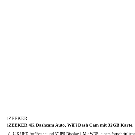
iZEEKER
iZEEKER 4K Dashcam Auto, WiFi Dash Cam mit 32GB Karte, F
✓
【4K UHD-Auflösung und 3” IPS-Display】Mit WDR, einem fortschrittlich