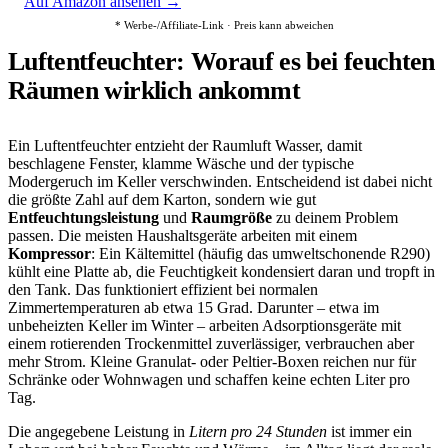
Auf Amazon ansehen →
* Werbe-/Affiliate-Link · Preis kann abweichen
Luftentfeuchter: Worauf es bei feuchten
Räumen wirklich ankommt
Ein Luftentfeuchter entzieht der Raumluft Wasser, damit
beschlagene Fenster, klamme Wäsche und der typische
Modergeruch im Keller verschwinden. Entscheidend ist dabei nicht
die größte Zahl auf dem Karton, sondern wie gut
Entfeuchtungsleistung
und
Raumgröße
zu deinem Problem
passen. Die meisten Haushaltsgeräte arbeiten mit einem
Kompressor
: Ein Kältemittel (häufig das umweltschonende R290)
kühlt eine Platte ab, die Feuchtigkeit kondensiert daran und tropft in
den Tank. Das funktioniert effizient bei normalen
Zimmertemperaturen ab etwa 15 Grad. Darunter – etwa im
unbeheizten Keller im Winter – arbeiten Adsorptionsgeräte mit
einem rotierenden Trockenmittel zuverlässiger, verbrauchen aber
mehr Strom. Kleine Granulat- oder Peltier-Boxen reichen nur für
Schränke oder Wohnwagen und schaffen keine echten Liter pro
Tag.
Die angegebene Leistung in
Litern pro 24 Stunden
ist immer ein