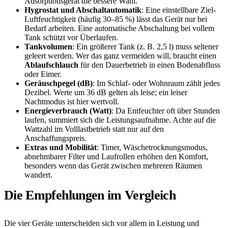
Adsorptionsgerät die bessere Wahl.
Hygrostat und Abschaltautomatik
: Eine einstellbare Ziel-
Luftfeuchtigkeit (häufig 30–85 %) lässt das Gerät nur bei
Bedarf arbeiten. Eine automatische Abschaltung bei vollem
Tank schützt vor Überlaufen.
Tankvolumen
: Ein größerer Tank (z. B. 2,5 l) muss seltener
geleert werden. Wer das ganz vermeiden will, braucht einen
Ablaufschlauch
für den Dauerbetrieb in einen Bodenabfluss
oder Eimer.
Geräuschpegel (dB)
: Im Schlaf- oder Wohnraum zählt jedes
Dezibel. Werte um 36 dB gelten als leise; ein leiser
Nachtmodus ist hier wertvoll.
Energieverbrauch (Watt)
: Da Entfeuchter oft über Stunden
laufen, summiert sich die Leistungsaufnahme. Achte auf die
Wattzahl im Volllastbetrieb statt nur auf den
Anschaffungspreis.
Extras und Mobilität
: Timer, Wäschetrocknungsmodus,
abnehmbarer Filter und Laufrollen erhöhen den Komfort,
besonders wenn das Gerät zwischen mehreren Räumen
wandert.
Die Empfehlungen im Vergleich
Die vier Geräte unterscheiden sich vor allem in Leistung und