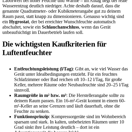
Laborwert bei hoher Feuchte und Wärme – im Alltag liegt der reale
Wasserentzug deutlich niedriger. Achte deshalb darauf, dass die
genannte Quadratmeter- oder Kubikmeterangabe gut zu deinem
Raum passt, statt knapp zu dimensionieren. Genauso wichtig sind
ein
Hygrostat
, der bei erreichter Wunschfeuchte automatisch
abschaltet, sowie ein
Schlauchanschluss
, wenn das Gerät
unbeaufsichtigt im Dauerbetrieb laufen soll.
Die wichtigsten Kaufkriterien für
Luftentfeuchter
Entfeuchtungsleistung (l/Tag)
: Gibt an, wie viel Wasser das
Gerät unter Idealbedingungen entzieht. Für ein feuchtes
Schlafzimmer oder Bad reichen oft 10–12 l/Tag, für große
Keller, mehrere Räume oder Neubaufeuchte sind 20–25 l/Tag
sinnvoll.
Raumgröße in m² bzw. m³
: Die Herstellerangabe sollte zu
deinem Raum passen. Ein 16-m²-Gerät kommt in einem 60-
m²-Keller an seine Grenzen und läuft dauerhaft, ohne die
Feuchte zu senken.
Funktionsprinzip
: Kompressorgeräte sind im Wohnbereich
sparsam und stark. In kalten, unbeheizten Räumen unter 10
Grad sinkt ihre Leistung deutlich – dort ist ein