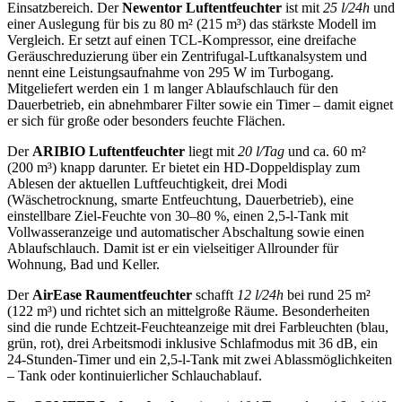
Einsatzbereich. Der
Newentor Luftentfeuchter
ist mit
25 l/24h
und
einer Auslegung für bis zu 80 m² (215 m³) das stärkste Modell im
Vergleich. Er setzt auf einen TCL-Kompressor, eine dreifache
Geräuschreduzierung über ein Zentrifugal-Luftkanalsystem und
nennt eine Leistungsaufnahme von 295 W im Turbogang.
Mitgeliefert werden ein 1 m langer Ablaufschlauch für den
Dauerbetrieb, ein abnehmbarer Filter sowie ein Timer – damit eignet
er sich für große oder besonders feuchte Flächen.
Der
ARIBIO Luftentfeuchter
liegt mit
20 l/Tag
und ca. 60 m²
(200 m³) knapp darunter. Er bietet ein HD-Doppeldisplay zum
Ablesen der aktuellen Luftfeuchtigkeit, drei Modi
(Wäschetrocknung, smarte Entfeuchtung, Dauerbetrieb), eine
einstellbare Ziel-Feuchte von 30–80 %, einen 2,5-l-Tank mit
Vollwasseranzeige und automatischer Abschaltung sowie einen
Ablaufschlauch. Damit ist er ein vielseitiger Allrounder für
Wohnung, Bad und Keller.
Der
AirEase Raumentfeuchter
schafft
12 l/24h
bei rund 25 m²
(122 m³) und richtet sich an mittelgroße Räume. Besonderheiten
sind die runde Echtzeit-Feuchteanzeige mit drei Farbleuchten (blau,
grün, rot), drei Arbeitsmodi inklusive Schlafmodus mit 36 dB, ein
24-Stunden-Timer und ein 2,5-l-Tank mit zwei Ablassmöglichkeiten
– Tank oder kontinuierlicher Schlauchablauf.