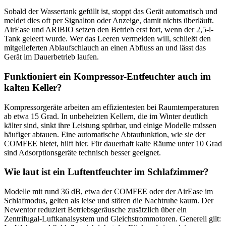
Sobald der Wassertank gefüllt ist, stoppt das Gerät automatisch und
meldet dies oft per Signalton oder Anzeige, damit nichts überläuft.
AirEase und ARIBIO setzen den Betrieb erst fort, wenn der 2,5-l-
Tank geleert wurde. Wer das Leeren vermeiden will, schließt den
mitgelieferten Ablaufschlauch an einen Abfluss an und lässt das
Gerät im Dauerbetrieb laufen.
Funktioniert ein Kompressor-Entfeuchter auch im
kalten Keller?
Kompressorgeräte arbeiten am effizientesten bei Raumtemperaturen
ab etwa 15 Grad. In unbeheizten Kellern, die im Winter deutlich
kälter sind, sinkt ihre Leistung spürbar, und einige Modelle müssen
häufiger abtauen. Eine automatische Abtaufunktion, wie sie der
COMFEE bietet, hilft hier. Für dauerhaft kalte Räume unter 10 Grad
sind Adsorptionsgeräte technisch besser geeignet.
Wie laut ist ein Luftentfeuchter im Schlafzimmer?
Modelle mit rund 36 dB, etwa der COMFEE oder der AirEase im
Schlafmodus, gelten als leise und stören die Nachtruhe kaum. Der
Newentor reduziert Betriebsgeräusche zusätzlich über ein
Zentrifugal-Luftkanalsystem und Gleichstrommotoren. Generell gilt: