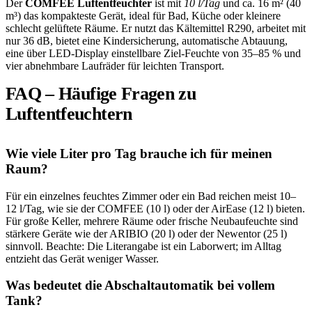
Der
COMFEE Luftentfeuchter
ist mit
10 l/Tag
und ca. 16 m² (40
m³) das kompakteste Gerät, ideal für Bad, Küche oder kleinere
schlecht gelüftete Räume. Er nutzt das Kältemittel R290, arbeitet mit
nur 36 dB, bietet eine Kindersicherung, automatische Abtauung,
eine über LED-Display einstellbare Ziel-Feuchte von 35–85 % und
vier abnehmbare Laufräder für leichten Transport.
FAQ – Häufige Fragen zu
Luftentfeuchtern
Wie viele Liter pro Tag brauche ich für meinen
Raum?
Für ein einzelnes feuchtes Zimmer oder ein Bad reichen meist 10–
12 l/Tag, wie sie der COMFEE (10 l) oder der AirEase (12 l) bieten.
Für große Keller, mehrere Räume oder frische Neubaufeuchte sind
stärkere Geräte wie der ARIBIO (20 l) oder der Newentor (25 l)
sinnvoll. Beachte: Die Literangabe ist ein Laborwert; im Alltag
entzieht das Gerät weniger Wasser.
Was bedeutet die Abschaltautomatik bei vollem
Tank?