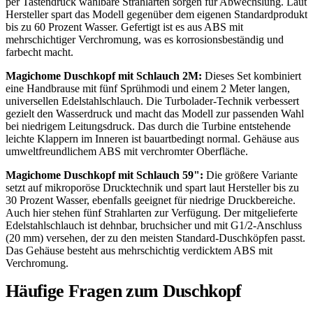
per Tastendruck wählbare Strahlarten sorgen für Abwechslung. Laut
Hersteller spart das Modell gegenüber dem eigenen Standardprodukt
bis zu 60 Prozent Wasser. Gefertigt ist es aus ABS mit
mehrschichtiger Verchromung, was es korrosionsbeständig und
farbecht macht.
Magichome Duschkopf mit Schlauch 2M:
Dieses Set kombiniert
eine Handbrause mit fünf Sprühmodi und einem 2 Meter langen,
universellen Edelstahlschlauch. Die Turbolader-Technik verbessert
gezielt den Wasserdruck und macht das Modell zur passenden Wahl
bei niedrigem Leitungsdruck. Das durch die Turbine entstehende
leichte Klappern im Inneren ist bauartbedingt normal. Gehäuse aus
umweltfreundlichem ABS mit verchromter Oberfläche.
Magichome Duschkopf mit Schlauch 59":
Die größere Variante
setzt auf mikroporöse Drucktechnik und spart laut Hersteller bis zu
30 Prozent Wasser, ebenfalls geeignet für niedrige Druckbereiche.
Auch hier stehen fünf Strahlarten zur Verfügung. Der mitgelieferte
Edelstahlschlauch ist dehnbar, bruchsicher und mit G1/2-Anschluss
(20 mm) versehen, der zu den meisten Standard-Duschköpfen passt.
Das Gehäuse besteht aus mehrschichtig verdicktem ABS mit
Verchromung.
Häufige Fragen zum Duschkopf