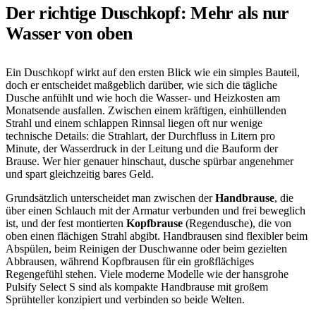
Der richtige Duschkopf: Mehr als nur
Wasser von oben
Ein Duschkopf wirkt auf den ersten Blick wie ein simples Bauteil,
doch er entscheidet maßgeblich darüber, wie sich die tägliche
Dusche anfühlt und wie hoch die Wasser- und Heizkosten am
Monatsende ausfallen. Zwischen einem kräftigen, einhüllenden
Strahl und einem schlappen Rinnsal liegen oft nur wenige
technische Details: die Strahlart, der Durchfluss in Litern pro
Minute, der Wasserdruck in der Leitung und die Bauform der
Brause. Wer hier genauer hinschaut, dusche spürbar angenehmer
und spart gleichzeitig bares Geld.
Grundsätzlich unterscheidet man zwischen der
Handbrause
, die
über einen Schlauch mit der Armatur verbunden und frei beweglich
ist, und der fest montierten
Kopfbrause
(Regendusche), die von
oben einen flächigen Strahl abgibt. Handbrausen sind flexibler beim
Abspülen, beim Reinigen der Duschwanne oder beim gezielten
Abbrausen, während Kopfbrausen für ein großflächiges
Regengefühl stehen. Viele moderne Modelle wie der hansgrohe
Pulsify Select S sind als kompakte Handbrause mit großem
Sprühteller konzipiert und verbinden so beide Welten.