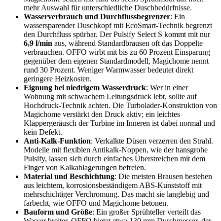
mehr Auswahl für unterschiedliche Duschbedürfnisse.
Wasserverbrauch und Durchflussbegrenzer
: Ein
wassersparender Duschkopf mit EcoSmart-Technik begrenzt
den Durchfluss spürbar. Der Pulsify Select S kommt mit nur
6,9 l/min
aus, während Standardbrausen oft das Doppelte
verbrauchen. OFFO wirbt mit bis zu 60 Prozent Einsparung
gegenüber dem eigenen Standardmodell, Magichome nennt
rund 30 Prozent. Weniger Warmwasser bedeutet direkt
geringere Heizkosten.
Eignung bei niedrigem Wasserdruck
: Wer in einer
Wohnung mit schwachem Leitungsdruck lebt, sollte auf
Hochdruck-Technik achten. Die Turbolader-Konstruktion von
Magichome verstärkt den Druck aktiv; ein leichtes
Klappergeräusch der Turbine im Inneren ist dabei normal und
kein Defekt.
Anti-Kalk-Funktion
: Verkalkte Düsen verzerren den Strahl.
Modelle mit flexiblen Antikalk-Noppen, wie der hansgrohe
Pulsify, lassen sich durch einfaches Überstreichen mit dem
Finger von Kalkablagerungen befreien.
Material und Beschichtung
: Die meisten Brausen bestehen
aus leichtem, korrosionsbeständigem ABS-Kunststoff mit
mehrschichtiger Verchromung. Das macht sie langlebig und
farbecht, wie OFFO und Magichome betonen.
Bauform und Größe
: Ein großer Sprühteller verteilt das
Wasser breiter. OFFO bietet etwa 130 mm Durchmesser, der