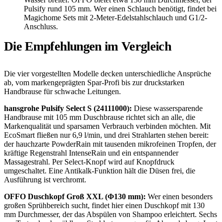
Pulsify rund 105 mm. Wer einen Schlauch benötigt, findet bei
Magichome Sets mit 2-Meter-Edelstahlschlauch und G1/2-
Anschluss.
Die Empfehlungen im Vergleich
Die vier vorgestellten Modelle decken unterschiedliche Ansprüche
ab, vom markengeprägten Spar-Profi bis zur druckstarken
Handbrause für schwache Leitungen.
hansgrohe Pulsify Select S (24111000):
Diese wassersparende
Handbrause mit 105 mm Duschbrause richtet sich an alle, die
Markenqualität und sparsamen Verbrauch verbinden möchten. Mit
EcoSmart fließen nur 6,9 l/min, und drei Strahlarten stehen bereit:
der hauchzarte PowderRain mit tausenden mikrofeinen Tropfen, der
kräftige Regenstrahl IntenseRain und ein entspannender
Massagestrahl. Per Select-Knopf wird auf Knopfdruck
umgeschaltet. Eine Antikalk-Funktion hält die Düsen frei, die
Ausführung ist verchromt.
OFFO Duschkopf Groß XXL (Φ130 mm):
Wer einen besonders
großen Sprühbereich sucht, findet hier einen Duschkopf mit 130
mm Durchmesser, der das Abspülen von Shampoo erleichtert. Sechs