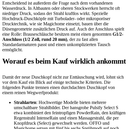
Entscheidend ist außerdem die Frage nach dem vorhandenen
Wasserdruck. In Altbauten oder oberen Stockwerken herrscht oft
niedriger Druck, sodass der Strahl kraftlos wirkt. Spezielle
Hochdruck-Duschköpfe mit Turbolader- oder mikroporöser
Drucktechnik, wie sie Magichome einsetzt, bauen über die
Düsengeometrie zusätzlichen Druck auf. Auch der Anschluss spielt
eine Rolle: Brauseschläuche besitzen meist einen genormten
G1/2-
Anschluss (1/2 Zoll, rund 20 mm)
, der zu fast allen
Standardarmaturen passt und einen unkomplizierten Tausch
ermöglicht.
Worauf es beim Kauf wirklich ankommt
Damit der neue Duschkopf nicht zur Enttäuschung wird, lohnt sich
vor dem Kauf ein Blick auf einige technische Kriterien. Die
folgenden Punkte trennen einen durchdachten Duschkopf von
einem reinen Wegwerfprodukt:
Strahlarten
: Hochwertige Modelle bieten mehrere
umschaltbare Strahlbilder. Der hansgrohe Pulsify Select S
etwa kombiniert den feintropfigen PowderRain, den kräftigen
Regenstrahl IntenseRain und einen Massagestrahl, die per
Knopfdruck (Select) gewechselt werden. OFFO und
Magichome setzen mit fünf bis sechs Sprühmodi auf noch