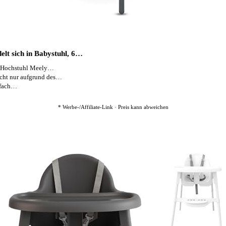
elt sich in Babystuhl, 6…
Hochstuhl Meely…
t nur aufgrund des…
-fach…
* Werbe-/Affiliate-Link · Preis kann abweichen