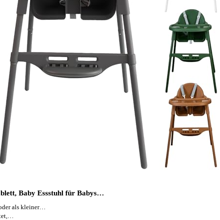
lett, Baby Essstuhl für Babys…
r als kleiner…
tet,…