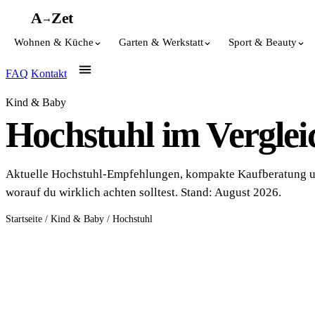
A
A
Z
et
→
Wohnen & Küche
Garten & Werkstatt
Sport & Beauty
FAQ
Kontakt
Kind & Baby
Hochstuhl im Verglei
Aktuelle Hochstuhl-Empfehlungen, kompakte Kaufberatung 
worauf du wirklich achten solltest. Stand: August 2026.
Startseite
/
Kind & Baby
/
Hochstuhl