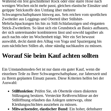
Während ein fest geschnittener Rock oder eine starre Hose nach
wenigen Wochen nicht mehr passt, gleichen elastische Einsätze und
gerippte Strickstoffe den Umfang über mehrere
Schwangerschaftsphasen hinweg aus. Sets reichen vom sportlichen
Zweiteiler aus Leggings und Oberteil über Stillshirt-
Mehrfachpackungen bis hin zu Still-Schlafanzügen und eleganten
Strick-Zweiteilern. So lässt sich ein Grundstock an Basics aufbauen,
der sich untereinander kombinieren lässt und sowohl tagsüber als
auch nachts oder im Wochenbett trägt. Wer ein Set bewusst
auswählt, deckt damit den Alltag von Yoga und Spaziergang bis
zum nächtlichen Stillen ab, ohne ständig nachkaufen zu müssen.
Worauf Sie beim Kauf achten sollten
Ein Umstandsmoden-Set ist nur dann ein guter Kauf, wenn die
einzelnen Teile zu Ihrer Schwangerschaftsphase, zur Jahreszeit und
zu Ihrem geplanten Einsatz passen. Diese Kriterien helfen bei der
Auswahl:
Stillfunktion
: Prüfen Sie, ob Oberteile einen diskreten
Stillzugang besitzen. Versteckte Reißverschlüsse an der
Stillöffnung erlauben das Anlegen unterwegs, ohne
Kleidungsschichten ausziehen zu müssen.
Mitwachsender, elastischer Bund
: Ein hoher, dehnbarer