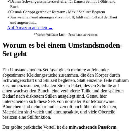
✓
Damen Schwangerschafts-Zweiteiler für Damen Set mit T-Shirt und
Rock
✓
Casual/ Gerippt gestrickt/ Kurzarm / Maxi/ Schlitz/ Bequem
✓
Aus weichem und atmungsaktivem Stoff, fühlt sich toll auf der Haut
und angenehm…
Auf Amazon ansehen →
* Werbe-/Affiliate-Link · Preis kann abweichen
Worum es bei einem Umstandsmoden-
Set geht
Ein Umstandsmoden-Set fasst gleich mehrere aufeinander
abgestimmte Kleidungsstücke zusammen, die den Körper durch
Schwangerschaft und Stillzeit begleiten. Statt einzelne Teile mühsam
zusammenzusuchen, erhalten Sie ein Paket, dessen Schnitte auf
einen wachsenden Bauch, eine veränderte Taille und den späteren
Bedarf nach diskretem Stillen ausgelegt sind. Genau hier
unterscheiden sich diese Sets von normaler Konfektionsware:
Bündchen sind dehnbar und sitzen oft hoch über dem Becken,
Materialien sind weich und atmungsaktiv, und viele Oberteile
besitzen eine Stillfunktion.
Der größte praktische Vorteil ist die
mitwachsende Passform
.