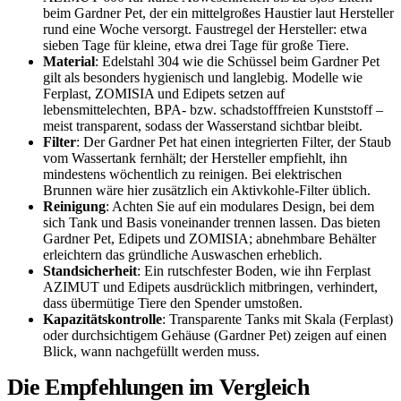
beim Gardner Pet, der ein mittelgroßes Haustier laut Hersteller
rund eine Woche versorgt. Faustregel der Hersteller: etwa
sieben Tage für kleine, etwa drei Tage für große Tiere.
Material
: Edelstahl 304 wie die Schüssel beim Gardner Pet
gilt als besonders hygienisch und langlebig. Modelle wie
Ferplast, ZOMISIA und Edipets setzen auf
lebensmittelechten, BPA- bzw. schadstofffreien Kunststoff –
meist transparent, sodass der Wasserstand sichtbar bleibt.
Filter
: Der Gardner Pet hat einen integrierten Filter, der Staub
vom Wassertank fernhält; der Hersteller empfiehlt, ihn
mindestens wöchentlich zu reinigen. Bei elektrischen
Brunnen wäre hier zusätzlich ein Aktivkohle-Filter üblich.
Reinigung
: Achten Sie auf ein modulares Design, bei dem
sich Tank und Basis voneinander trennen lassen. Das bieten
Gardner Pet, Edipets und ZOMISIA; abnehmbare Behälter
erleichtern das gründliche Auswaschen erheblich.
Standsicherheit
: Ein rutschfester Boden, wie ihn Ferplast
AZIMUT und Edipets ausdrücklich mitbringen, verhindert,
dass übermütige Tiere den Spender umstoßen.
Kapazitätskontrolle
: Transparente Tanks mit Skala (Ferplast)
oder durchsichtigem Gehäuse (Gardner Pet) zeigen auf einen
Blick, wann nachgefüllt werden muss.
Die Empfehlungen im Vergleich