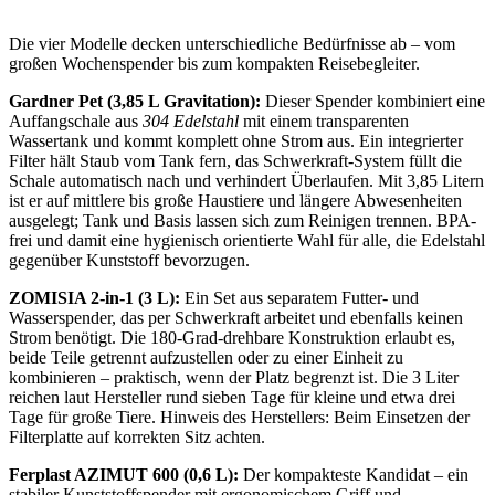
Die vier Modelle decken unterschiedliche Bedürfnisse ab – vom
großen Wochenspender bis zum kompakten Reisebegleiter.
Gardner Pet (3,85 L Gravitation):
Dieser Spender kombiniert eine
Auffangschale aus
304 Edelstahl
mit einem transparenten
Wassertank und kommt komplett ohne Strom aus. Ein integrierter
Filter hält Staub vom Tank fern, das Schwerkraft-System füllt die
Schale automatisch nach und verhindert Überlaufen. Mit 3,85 Litern
ist er auf mittlere bis große Haustiere und längere Abwesenheiten
ausgelegt; Tank und Basis lassen sich zum Reinigen trennen. BPA-
frei und damit eine hygienisch orientierte Wahl für alle, die Edelstahl
gegenüber Kunststoff bevorzugen.
ZOMISIA 2-in-1 (3 L):
Ein Set aus separatem Futter- und
Wasserspender, das per Schwerkraft arbeitet und ebenfalls keinen
Strom benötigt. Die 180-Grad-drehbare Konstruktion erlaubt es,
beide Teile getrennt aufzustellen oder zu einer Einheit zu
kombinieren – praktisch, wenn der Platz begrenzt ist. Die 3 Liter
reichen laut Hersteller rund sieben Tage für kleine und etwa drei
Tage für große Tiere. Hinweis des Herstellers: Beim Einsetzen der
Filterplatte auf korrekten Sitz achten.
Ferplast AZIMUT 600 (0,6 L):
Der kompakteste Kandidat – ein
stabiler Kunststoffspender mit ergonomischem Griff und