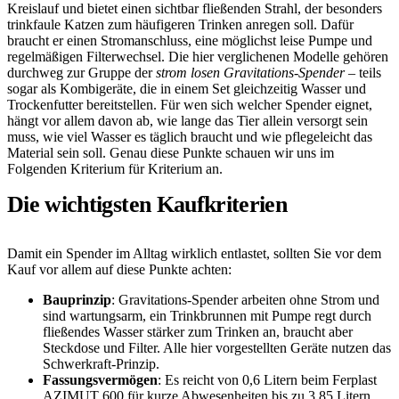
Kreislauf und bietet einen sichtbar fließenden Strahl, der besonders
trinkfaule Katzen zum häufigeren Trinken anregen soll. Dafür
braucht er einen Stromanschluss, eine möglichst leise Pumpe und
regelmäßigen Filterwechsel. Die hier verglichenen Modelle gehören
durchweg zur Gruppe der
strom losen Gravitations-Spender
– teils
sogar als Kombigeräte, die in einem Set gleichzeitig Wasser und
Trockenfutter bereitstellen. Für wen sich welcher Spender eignet,
hängt vor allem davon ab, wie lange das Tier allein versorgt sein
muss, wie viel Wasser es täglich braucht und wie pflegeleicht das
Material sein soll. Genau diese Punkte schauen wir uns im
Folgenden Kriterium für Kriterium an.
Die wichtigsten Kaufkriterien
Damit ein Spender im Alltag wirklich entlastet, sollten Sie vor dem
Kauf vor allem auf diese Punkte achten:
Bauprinzip
: Gravitations-Spender arbeiten ohne Strom und
sind wartungsarm, ein Trinkbrunnen mit Pumpe regt durch
fließendes Wasser stärker zum Trinken an, braucht aber
Steckdose und Filter. Alle hier vorgestellten Geräte nutzen das
Schwerkraft-Prinzip.
Fassungsvermögen
: Es reicht von 0,6 Litern beim Ferplast
AZIMUT 600 für kurze Abwesenheiten bis zu 3,85 Litern