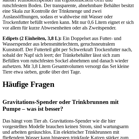
rutschfestem Boden. Der transparente, abnehmbare Behälter besitzt
eine Skala zur Kontrolle der Trinkmenge und zwei
Auslassöffnungen, sodass er wahlweise mit Wasser oder
Trockenfutter befüllt werden kann. Mit nur 0,6 Litern eignet er sich
vor allem für kurze Abwesenheiten oder als Zweitspender.
Edipets (2 Einheiten, 3,8 L):
Ein Doppelset aus Futter- und
Wasserspender aus lebensmittelechtem, geruchsneutralem
Kunststoff. Der Futterteil gibt per Schwerkraft Trockenfutter nach,
sobald der Napf sich leert; der Tränkebehälter lässt sich zum
Befüllen vom rutschfesten Sockel abnehmen und danach wieder
aufsetzen. Mit 3,8 Litern Gesamtvolumen versorgt das Set kleine
Tiere etwa sieben, große über drei Tage.
Häufige Fragen
Gravitations-Spender oder Trinkbrunnen mit
Pumpe – was ist besser?
Das hängt vom Tier ab. Gravitations-Spender wie die hier
vorgestellten Modelle brauchen keinen Strom, sind wartungsarm
und arbeiten geräuschlos. Ein elektrischer Trinkbrunnen mit
fließendem Wasser kann hingegen trinkfaule Katzen stärker zum