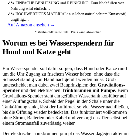
✓
🐾 EINFACHE BENUTZUNG und REINIGUNG: Zum Nachfüllen von
Nahrung wird einfach…
✓
🐾 HOCHWERTIGES MATERIAL: aus lebensmittelechtem Kunststoff,
ungiftig,…
Auf Amazon ansehen →
* Werbe-/Affiliate-Link · Preis kann abweichen
Worum es bei Wasserspendern für
Hund und Katze geht
Ein Wasserspender soll dafür sorgen, dass Hund oder Katze rund
um die Uhr Zugang zu frischem Wasser haben, ohne dass die
Schüssel ständig von Hand nachgefüllt werden muss. Grob
unterscheidet man dabei zwei Bauprinzipien: den
Gravitations-
Spender
und den elektrischen
Trinkbrunnen mit Pumpe
. Beim
Gravitations-Spender steht ein gefüllter Wassertank kopfüber auf
einer Auffangschale. Sobald der Pegel in der Schale unter die
Tanköffnung sinkt, lässt der Luftdruck so viel Wasser nachfließen,
bis die Öffnung wieder bedeckt ist. Das funktioniert vollkommen
ohne Strom, Batterien oder Kabel und versorgt das Tier selbst bei
einem Stromausfall zuverlässig weiter.
Der elektrische Trinkbrunnen pumpt das Wasser dagegen aktiv im