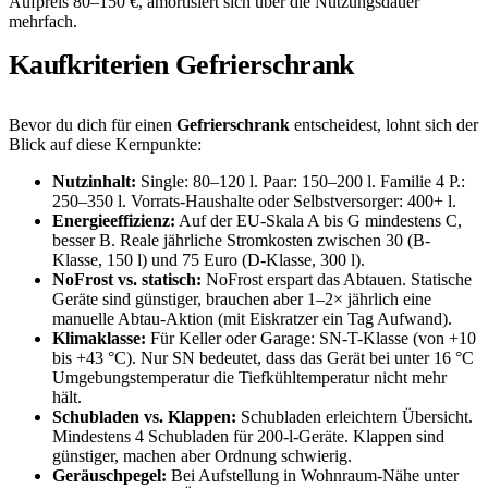
Aufpreis 80–150 €, amortisiert sich über die Nutzungsdauer
mehrfach.
Kaufkriterien Gefrierschrank
Bevor du dich für einen
Gefrierschrank
entscheidest, lohnt sich der
Blick auf diese Kernpunkte:
Nutzinhalt:
Single: 80–120 l. Paar: 150–200 l. Familie 4 P.:
250–350 l. Vorrats-Haushalte oder Selbstversorger: 400+ l.
Energieeffizienz:
Auf der EU-Skala A bis G mindestens C,
besser B. Reale jährliche Stromkosten zwischen 30 (B-
Klasse, 150 l) und 75 Euro (D-Klasse, 300 l).
NoFrost vs. statisch:
NoFrost erspart das Abtauen. Statische
Geräte sind günstiger, brauchen aber 1–2× jährlich eine
manuelle Abtau-Aktion (mit Eiskratzer ein Tag Aufwand).
Klimaklasse:
Für Keller oder Garage: SN-T-Klasse (von +10
bis +43 °C). Nur SN bedeutet, dass das Gerät bei unter 16 °C
Umgebungstemperatur die Tiefkühltemperatur nicht mehr
hält.
Schubladen vs. Klappen:
Schubladen erleichtern Übersicht.
Mindestens 4 Schubladen für 200-l-Geräte. Klappen sind
günstiger, machen aber Ordnung schwierig.
Geräuschpegel:
Bei Aufstellung in Wohnraum-Nähe unter