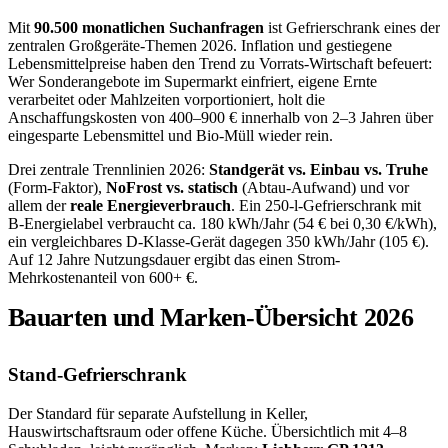
Mit
90.500 monatlichen Suchanfragen
ist Gefrierschrank eines der
zentralen Großgeräte-Themen 2026. Inflation und gestiegene
Lebensmittelpreise haben den Trend zu Vorrats-Wirtschaft befeuert:
Wer Sonderangebote im Supermarkt einfriert, eigene Ernte
verarbeitet oder Mahlzeiten vorportioniert, holt die
Anschaffungskosten von 400–900 € innerhalb von 2–3 Jahren über
eingesparte Lebensmittel und Bio-Müll wieder rein.
Drei zentrale Trennlinien 2026:
Standgerät vs. Einbau vs. Truhe
(Form-Faktor),
NoFrost vs. statisch
(Abtau-Aufwand) und vor
allem der
reale Energieverbrauch
. Ein 250-l-Gefrierschrank mit
B-Energielabel verbraucht ca. 180 kWh/Jahr (54 € bei 0,30 €/kWh),
ein vergleichbares D-Klasse-Gerät dagegen 350 kWh/Jahr (105 €).
Auf 12 Jahre Nutzungsdauer ergibt das einen Strom-
Mehrkostenanteil von 600+ €.
Bauarten und Marken-Übersicht 2026
Stand-Gefrierschrank
Der Standard für separate Aufstellung in Keller,
Hauswirtschaftsraum oder offene Küche. Übersichtlich mit 4–8