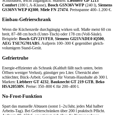
Schubladen, leicht zugänglich. Marken:
Liebherr GP 1213
Comfort
(180 l, A-Klasse),
Bosch GSN36VWFP
(240 l),
Siemens
GS36NVWEP iQ300
,
Miele FN 27474
. Preisspanne 400–1.200 €.
Einbau-Gefrierschrank
Wenn die Küchenzeile durchgängig wirken soll. Maße meist 60 cm
breit, 87–88 cm hoch (Unter-Tisch) oder 178 cm (Voll-Säule).
Beispiele:
Bosch GIV21VFE0
,
Siemens GI21VADE0 iQ500
,
AEG TSE7G701ABS
. Aufpreis 100–300 € gegenüber gleich-
volumigem Stand-Gerät.
Gefriertruhe
Energie-effizienter als Schrank (Kaltluft fällt nach unten, beim
Öffnen weniger Verlust), günstiger pro Liter. Übersicht aber
schlechter, Bück-Arbeit. Geeignet für Vorrats-Haushalte ab 300 l.
Marken:
Liebherr GT 4232
,
Bauknecht GT 219 GTB
,
Beko
HSA20530N
. Preise: 350–800 € für 200–400 l.
No-Frost-Funktion
Spart das manuelle Abtauen (sonst 1–2x/Jahr, jedes Mal halber
Arbeits-Tag). Bei Gefrierschränken über 200 l praktisch Pflicht.