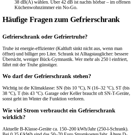
38 dB(A) wählen. Über 42 dB ist nachts hörbar – im offenen
Küchenwohnzimmer ein No-Go.
Häufige Fragen zum Gefrierschrank
Gefrierschrank oder Gefriertruhe?
Truhe ist energie-effizienter (Kaltluft sinkt nicht aus, wenn man
öffnet) und billiger pro Liter. Schrank ist Alltagstauglicher: bessere
Übersicht, weniger Bück-Gymnastik. Wer mehr als 250 l einfriert,
fährt mit der Truhe günstiger.
Wo darf der Gefrierschrank stehen?
Wichtig ist die Klimaklasse: SN (bis 10 °C), N (16–32 °C), ST (bis
38 °C), T (bis 43 °C). Garage oder Keller braucht oft SN-T-Geräte,
sonst geht im Winter die Funktion verloren.
Wie viel Strom verbraucht ein Gefrierschrank
wirklich?
Aktuelle B-Klasse-Geräte ca. 150–200 kWh/Jahr (250-l-Schrank).
Bei 0,35 €/kWh sind das 50–70 Euro Stromkosten/Jahr. Ältere D-