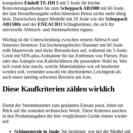
kompakten
Einhell TE-DH 5
mit 5 Joule für leichte
Renovierungsarbeiten bis zum
Scheppach AB1900
mit 60 Joule,
der laut Herstellerangabe selbst härtestem Beton nichts mehr übrig
lässt. Dazwischen liegen Modelle mit 20 Joule wie der
Scheppach
AB1500x
und der
ENEACRO
Schlaghammer, die sich für
universelle Abbruch- und Stemmarbeiten eignen.
Wichtig ist die Unterscheidung zwischen reinem
Abbruch
und
feinerem
Stemmen
: Ein hochenergetischer Hammer mit 60 Joule
reißt Mauerwerk und dicke Betondecken auf, während ein 5-Joule-
Gerät mit SDS-plus-Aufnahme für das Entfernen von Fliesen, Putz
oder das Anlegen von Kabelschlitzen die passendere Wahl ist. Wer
sich vorab klar macht, welche Materialstärke wie oft bearbeitet
werden soll, vermeidet sowohl ein überfordertes Leichtgerät als
auch einen unnötig schweren Brocken am Arm.
Diese Kaufkriterien zählen wirklich
Damit der Stemmhammer zum geplanten Einsatz passt, lohnt ein
Blick auf die zentralen technischen Werte. Diese Kriterien tauchen
in den Produktangaben der hier verglichenen Geräte immer wieder
auf:
Schlagenergie in Joule
: Sie bestimmt, wie tief der Meißel mit