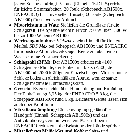
jedem Schlag eindringt. 5 Joule (Einhell TE-DH 5) reichen
für leichte Stemmarbeiten, 20 Joule (Scheppach AB1500x,
ENEACRO) für universellen Einsatz, 60 Joule (Scheppach
AB1900) für schwersten Abbruch.
Motorleistung in Watt
: Sie liefert die Grundlage für die
Schlagkraft. Die Spanne reicht hier von 750 W über 1300 W
bis zu 1900 W beim AB1900.
Werkzeugaufnahme
:
SDS-plus
beim Einhell für kleinere
Meißel,
SDS-Max
bei Scheppach AB1500x und ENEACRO
für robustere Abbruchwerkzeuge. Beide erlauben einen
Wechsel ohne Zusatzwerkzeug.
Schlagzahl (BPM)
: Der AB1500x arbeitet mit 4100
Schlägen pro Minute, der Einhell mit bis zu 4300, der
AB1900 mit 2000 kräftigeren Einzelschlägen. Viele schnelle
Schläge bedeuten gleichmäßigen Abtrag, wenige starke
Schläge maximale Durchschlagskraft.
Gewicht
: Es entscheidet über Handhabung und Ermüdung.
Der Einhell wiegt 3,95 kg, der ENEACRO 5,8 kg, der
Scheppach AB1500x rund 6 kg. Leichtere Geräte lassen sich
auch über Kopf führen.
Vibrationsdämpfung
: Ein schwingungsgedämpfter
Handgriff (Einhell, Scheppach AB1500x) und das
Antivibrationssystem mit weichem PU-Griff beim
ENEACRO reduzieren die Belastung der Hände spürbar.
Mitgeliefertes Meißel-Set und Koffer
: Spitz- und