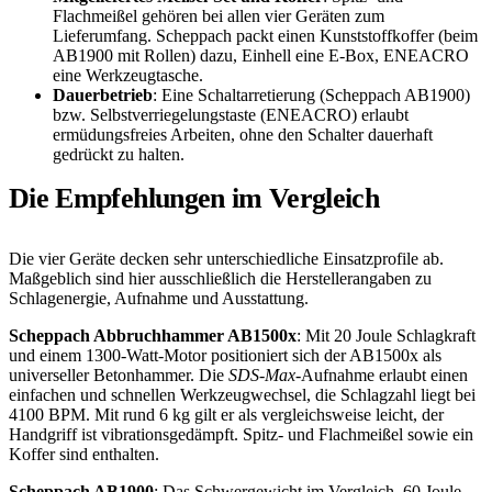
Flachmeißel gehören bei allen vier Geräten zum
Lieferumfang. Scheppach packt einen Kunststoffkoffer (beim
AB1900 mit Rollen) dazu, Einhell eine E-Box, ENEACRO
eine Werkzeugtasche.
Dauerbetrieb
: Eine Schaltarretierung (Scheppach AB1900)
bzw. Selbstverriegelungstaste (ENEACRO) erlaubt
ermüdungsfreies Arbeiten, ohne den Schalter dauerhaft
gedrückt zu halten.
Die Empfehlungen im Vergleich
Die vier Geräte decken sehr unterschiedliche Einsatzprofile ab.
Maßgeblich sind hier ausschließlich die Herstellerangaben zu
Schlagenergie, Aufnahme und Ausstattung.
Scheppach Abbruchhammer AB1500x
: Mit 20 Joule Schlagkraft
und einem 1300-Watt-Motor positioniert sich der AB1500x als
universeller Betonhammer. Die
SDS-Max
-Aufnahme erlaubt einen
einfachen und schnellen Werkzeugwechsel, die Schlagzahl liegt bei
4100 BPM. Mit rund 6 kg gilt er als vergleichsweise leicht, der
Handgriff ist vibrationsgedämpft. Spitz- und Flachmeißel sowie ein
Koffer sind enthalten.
Scheppach AB1900
: Das Schwergewicht im Vergleich. 60 Joule