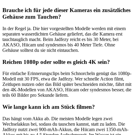
Brauche ich für jede dieser Kameras ein zusätzliches
Gehäuse zum Tauchen?
In der Regel ja. Die hier vorgestellten Modelle werden mit einem
separaten wasserdichten Gehäuse geliefert, das die Kamera erst
tauchtauglich macht. Beim Jadfezy reicht es bis 30 Meter, bei
AKASO, Hiicam und syndesmos bis 40 Meter Tiefe. Ohne
Gehäuse solltest du sie nicht eintauchen.
Reichen 1080p oder sollte es gleich 4K sein?
Für einfache Erinnerungsclips beim Schnorcheln genügt das 1080p-
Modell mit 30 FPS, etwa die Jadfezy. Wer schnelle Action filmt,
Zeitlupen nutzen oder das Bild später beschneiden möchte, fährt mit
den 4K-Modellen von AKASO, Hiicam oder syndesmos besser, die
teils 60 Bilder pro Sekunde liefern.
Wie lange kann ich am Stück filmen?
Das hängt vom Akku ab. Die meisten Modelle legen zwei
Wechselakkus bei, sodass du tauschen kannst, statt zu laden. Die
Jadfezy nutzt zwei 900-mAh-Akkus, die Hiicam zwei 1350-mAh-
Akkus mit bis zu 4,5 Stunden Aufnahmezeit. Im Wasser ist ein