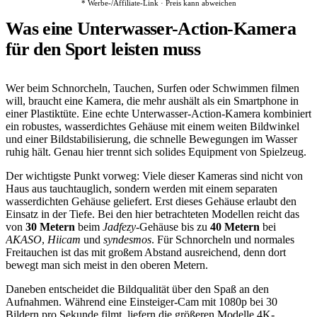
* Werbe-/Affiliate-Link · Preis kann abweichen
Was eine Unterwasser-Action-Kamera
für den Sport leisten muss
Wer beim Schnorcheln, Tauchen, Surfen oder Schwimmen filmen
will, braucht eine Kamera, die mehr aushält als ein Smartphone in
einer Plastiktüte. Eine echte Unterwasser-Action-Kamera kombiniert
ein robustes, wasserdichtes Gehäuse mit einem weiten Bildwinkel
und einer Bildstabilisierung, die schnelle Bewegungen im Wasser
ruhig hält. Genau hier trennt sich solides Equipment von Spielzeug.
Der wichtigste Punkt vorweg: Viele dieser Kameras sind nicht von
Haus aus tauchtauglich, sondern werden mit einem separaten
wasserdichten Gehäuse geliefert. Erst dieses Gehäuse erlaubt den
Einsatz in der Tiefe. Bei den hier betrachteten Modellen reicht das
von
30 Metern
beim
Jadfezy
-Gehäuse bis zu
40 Metern
bei
AKASO
,
Hiicam
und
syndesmos
. Für Schnorcheln und normales
Freitauchen ist das mit großem Abstand ausreichend, denn dort
bewegt man sich meist in den oberen Metern.
Daneben entscheidet die Bildqualität über den Spaß an den
Aufnahmen. Während eine Einsteiger-Cam mit 1080p bei 30
Bildern pro Sekunde filmt, liefern die größeren Modelle 4K-