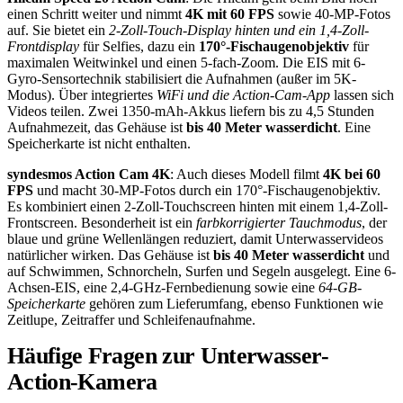
einen Schritt weiter und nimmt
4K mit 60 FPS
sowie 40-MP-Fotos
auf. Sie bietet ein
2-Zoll-Touch-Display hinten und ein 1,4-Zoll-
Frontdisplay
für Selfies, dazu ein
170°-Fischaugenobjektiv
für
maximalen Weitwinkel und einen 5-fach-Zoom. Die EIS mit 6-
Gyro-Sensortechnik stabilisiert die Aufnahmen (außer im 5K-
Modus). Über integriertes
WiFi und die Action-Cam-App
lassen sich
Videos teilen. Zwei 1350-mAh-Akkus liefern bis zu 4,5 Stunden
Aufnahmezeit, das Gehäuse ist
bis 40 Meter wasserdicht
. Eine
Speicherkarte ist nicht enthalten.
syndesmos Action Cam 4K
: Auch dieses Modell filmt
4K bei 60
FPS
und macht 30-MP-Fotos durch ein 170°-Fischaugenobjektiv.
Es kombiniert einen 2-Zoll-Touchscreen hinten mit einem 1,4-Zoll-
Frontscreen. Besonderheit ist ein
farbkorrigierter Tauchmodus
, der
blaue und grüne Wellenlängen reduziert, damit Unterwasservideos
natürlicher wirken. Das Gehäuse ist
bis 40 Meter wasserdicht
und
auf Schwimmen, Schnorcheln, Surfen und Segeln ausgelegt. Eine 6-
Achsen-EIS, eine 2,4-GHz-Fernbedienung sowie eine
64-GB-
Speicherkarte
gehören zum Lieferumfang, ebenso Funktionen wie
Zeitlupe, Zeitraffer und Schleifenaufnahme.
Häufige Fragen zur Unterwasser-
Action-Kamera