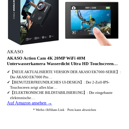
AKASO
AKASO Action Cam 4K 20MP WiFi 40M
Unterwasserkamera Wasserdicht Ultra HD Touchscreen…
✓
【NEUE AKTUALISIERTE VERSION DER AKASO EK7000-SERIE】:
Die AKASO EK7000 Pro…
✓
【BENUTZERFREUNDLICHES UI-DESIGN】: Der 2-Zoll-IPS-
Touchscreen zeigt alles klar…
✓
【ELEKTRONISCHE BILDSTABILISIERUNG】: Die eingebaute
elektronische…
Auf Amazon ansehen →
* Werbe-/Affiliate-Link · Preis kann abweichen
3