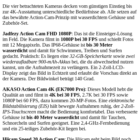
Die vier betrachteten Kameras decken vom günstigen Einstieg bis
zur 4K-Ausstattung unterschiedliche Bedürfnisse ab. Alle setzen auf
das bewährte Action-Cam-Prinzip mit wasserdichtem Gehäuse und
Zubehör-Set.
Jadfezy Action Cam FHD 1080P
: Das ist die Einsteiger-Lösung
im Feld. Die Kamera filmt in
1080P bei 30 FPS
und schießt Fotos
mit 12 Megapixeln. Das IP68-Gehäuse ist
bis 30 Meter
wasserdicht
und damit für Schwimmen, Treiben und Surfen
gedacht. Praktisch: Es liegen eine
32-GB-Speicherkarte
sowie
zwei
wiederaufladbare 900-mAh-Akkus
bei, die du abwechselnd nutzen
kannst, um die Aufnahmezeit zu verlängern. Ein 2-Zoll-LCD-
Display zeigt das Bild in Echtzeit und erlaubt die Vorschau direkt an
der Kamera. Der Bildwinkel beträgt 140 Grad.
AKASO Action Cam 4K (EK7000 Pro)
: Dieses Modell hebt die
Qualität an und filmt in
4K bei 30 FPS
, 2.7K bei 30 FPS sowie
1080P bei 60 FPS, dazu kommen 20-MP-Fotos. Eine
elektronische
Bildstabilisierung (EIS)
hält bewegte Aufnahmen ruhig, der
2-Zoll-
IPS-Touchscreen
macht die Bedienung komfortabel. Das verbesserte
Gehäuse ist
bis 40 Meter wasserdicht
und damit für Tauchen,
Schnorcheln und Surfen geeignet. Eine 2,4-GHz-Fernbedienung
und ein 25-teiliges Zubehör-Kit liegen bei.
Hiicam Speed 20 Action Cam
: Die Hiicam geht beim Bild noch