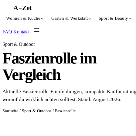
A
A
Z
et
→
Wohnen & Küche
Garten & Werkstatt
Sport & Beauty
FAQ
Kontakt
Sport & Outdoor
Faszienrolle im
Vergleich
Aktuelle Faszienrolle-Empfehlungen, kompakte Kaufberatun
worauf du wirklich achten solltest. Stand: August 2026.
Startseite
/
Sport & Outdoor
/
Faszienrolle