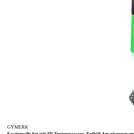
GYMERK
Faszienrolle Set mit 3D-Texturmassage, Enthält Anweisungen u