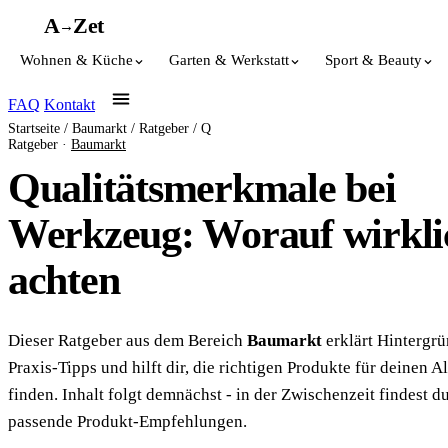
A
A
Z
et
→
Wohnen & Küche
Garten & Werkstatt
Sport & Beauty
FAQ
Kontakt
Startseite
/
Baumarkt
/
Ratgeber
/
Q
Ratgeber ·
Baumarkt
Qualitätsmerkmale bei
Werkzeug: Worauf wirkli
achten
Dieser Ratgeber aus dem Bereich
Baumarkt
erklärt Hintergrü
Praxis-Tipps und hilft dir, die richtigen Produkte für deinen Al
finden. Inhalt folgt demnächst - in der Zwischenzeit findest du
passende Produkt-Empfehlungen.