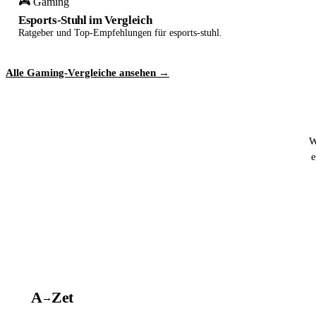
🎮 Gaming
Esports-Stuhl im Vergleich
Ratgeber und Top-Empfehlungen für esports-stuhl.
Alle Gaming-Vergleiche ansehen →
W
e
A
A
Z
et
→