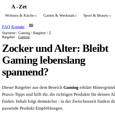
A
A
Z
et
→
Wohnen & Küche
Garten & Werkstatt
Sport & Beauty
FAQ
Kontakt
Startseite
/
Gaming
/
Ratgeber
/
Z
Ratgeber ·
Gaming
Zocker und Alter: Bleibt
Gaming lebenslang
spannend?
Dieser Ratgeber aus dem Bereich
Gaming
erklärt Hintergründ
Praxis-Tipps und hilft dir, die richtigen Produkte für deinen Al
finden. Inhalt folgt demnächst - in der Zwischenzeit findest du
passende Produkt-Empfehlungen.