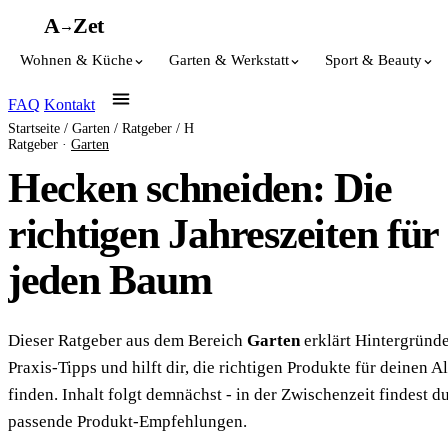
A
A
Z
et
→
Wohnen & Küche
Garten & Werkstatt
Sport & Beauty
FAQ
Kontakt
Startseite
/
Garten
/
Ratgeber
/
H
Ratgeber ·
Garten
Hecken schneiden: Die
richtigen Jahreszeiten für
jeden Baum
Dieser Ratgeber aus dem Bereich
Garten
erklärt Hintergründe
Praxis-Tipps und hilft dir, die richtigen Produkte für deinen Al
finden. Inhalt folgt demnächst - in der Zwischenzeit findest du
passende Produkt-Empfehlungen.