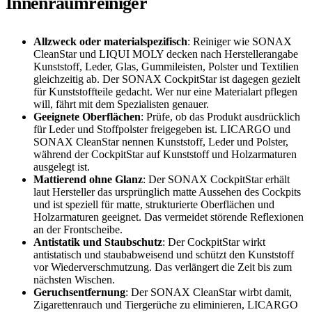
Innenraumreiniger
Allzweck oder materialspezifisch
: Reiniger wie SONAX
CleanStar und LIQUI MOLY decken nach Herstellerangabe
Kunststoff, Leder, Glas, Gummileisten, Polster und Textilien
gleichzeitig ab. Der SONAX CockpitStar ist dagegen gezielt
für Kunststoffteile gedacht. Wer nur eine Materialart pflegen
will, fährt mit dem Spezialisten genauer.
Geeignete Oberflächen
: Prüfe, ob das Produkt ausdrücklich
für Leder und Stoffpolster freigegeben ist. LICARGO und
SONAX CleanStar nennen Kunststoff, Leder und Polster,
während der CockpitStar auf Kunststoff und Holzarmaturen
ausgelegt ist.
Mattierend ohne Glanz
: Der SONAX CockpitStar erhält
laut Hersteller das ursprünglich matte Aussehen des Cockpits
und ist speziell für matte, strukturierte Oberflächen und
Holzarmaturen geeignet. Das vermeidet störende Reflexionen
an der Frontscheibe.
Antistatik und Staubschutz
: Der CockpitStar wirkt
antistatisch und staubabweisend und schützt den Kunststoff
vor Wiederverschmutzung. Das verlängert die Zeit bis zum
nächsten Wischen.
Geruchsentfernung
: Der SONAX CleanStar wirbt damit,
Zigarettenrauch und Tiergerüche zu eliminieren, LICARGO