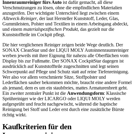
Innenraumreiniger fürs Auto
ist dafür gemacht, all diese
Verschmutzungen zu lösen, ohne die empfindlichen Materialien
anzugreifen. Der wichtigste Unterschied liegt zwischen einem
Allzweck-Reiniger
, der laut Hersteller Kunststoff, Leder, Glas,
Gummileisten, Polster und Textilien in einem Arbeitsgang abdeckt,
und einem
materialspezifischen Produkt
, das gezielt nur die
Kunststoffteile im Cockpit pflegt.
Die hier verglichenen Reiniger zeigen beide Wege deutlich. Der
SONAX CleanStar und der LIQUI MOLY Autoinnenraumreiniger
werben jeweils mit ihrer Eignung für nahezu alle Oberflächen vom
Display bis zur Fußmatte. Der SONAX CockpitStar dagegen ist
ausdrücklich auf Kunststoffteile zugeschnitten und legt seinen
Schwerpunkt auf Pflege und Schutz statt auf reine Tiefenreinigung.
Wer also vor allem verschmierte Sitze, Stoffpolster und
Lederflächen sauber bekommen möchte, braucht eine andere Formel
als jemand, dem es um ein staubfreies, mattes Armaturenbrett geht.
Ein zweiter zentraler Punkt ist die
Anwendungsform
: Klassische
Sprühreiniger wie der LICARGO oder LIQUI MOLY werden
aufgesprüht und feucht nachgewischt, während die haptische
Reinigung bei Stoff und Leder erst durch eine zusätzliche Bürste
richtig wirkt.
Kaufkriterien für den