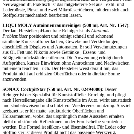
Neuwagenduft. Praktisch ist das mitgelieferte Set aus Textil- und
Lederbürste, Pinsel und zwei Mikrofasertüchern, mit dem sich auch
Stoffpolster mechanisch bearbeiten lassen.
LIQUI MOLY Autoinnenraumreiniger (500 ml, Art.-Nr. 1547)
:
Der laut Hersteller pH-neutrale Reiniger ist als
Allround-
Problemlöser
positioniert und reinigt schnell und schonend
sämtliche Kunststoffoberflächen, Gewebe und Verkleidungen,
einschließlich Displays und Automatten. Er soll Verschmutzungen
aus Öl, Fett und Nikotin sowie Getränke-, Essens- und
Süßigkeitenrückstände entfernen. Die Anwendung erfolgt durch
Aufsprühen, kurzes Einwirken ohne Antrocknen und Nachwischen
mit einem feuchten Tuch. Der Hersteller weist darauf hin, das
Produkt nicht auf erhitzten Oberflächen oder in direkter Sonne
anzuwenden.
SONAX CockpitStar (750 ml, Art.-Nr. 02494000)
: Dieser
Reiniger ist der Spezialist für Kunststoffteile. Er reinigt und pflegt
nach Herstellerangabe alle Kunststoffteile im Auto, wirkt antistatisch
und staubabweisend und schützt vor Wiederverschmutzung. Speziell
geeignet ist er für matte, strukturierte Oberflächen und
Holzarmaturen, wobei das ursprünglich matte Aussehen erhalten
bleibt und störende Reflexionen an der Frontscheibe vermieden
werden. Die Formel ist silikon- und lösemittelfrei. Für Leder oder
Stoffpolster ist dieses Produkt nicht das passende Werkzeug.