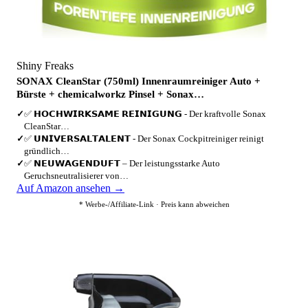
Shiny Freaks
SONAX CleanStar (750ml) Innenraumreiniger Auto +
Bürste + chemicalworkz Pinsel + Sonax…
✓
✅ 𝗛𝗢𝗖𝗛𝗪𝗜𝗥𝗞𝗦𝗔𝗠𝗘 𝗥𝗘𝗜𝗡𝗜𝗚𝗨𝗡𝗚 - Der kraftvolle Sonax
CleanStar…
✓
✅ 𝗨𝗡𝗜𝗩𝗘𝗥𝗦𝗔𝗟𝗧𝗔𝗟𝗘𝗡𝗧 - Der Sonax Cockpitreiniger reinigt
gründlich…
✓
✅ 𝗡𝗘𝗨𝗪𝗔𝗚𝗘𝗡𝗗𝗨𝗙𝗧 – Der leistungsstarke Auto
Geruchsneutralisierer von…
Auf Amazon ansehen →
* Werbe-/Affiliate-Link · Preis kann abweichen
2