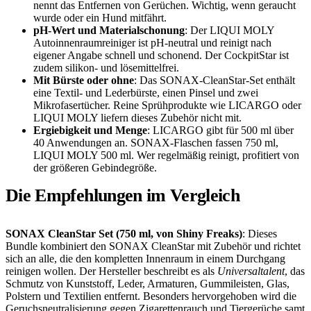
nennt das Entfernen von Gerüchen. Wichtig, wenn geraucht
wurde oder ein Hund mitfährt.
pH-Wert und Materialschonung
: Der LIQUI MOLY
Autoinnenraumreiniger ist pH-neutral und reinigt nach
eigener Angabe schnell und schonend. Der CockpitStar ist
zudem silikon- und lösemittelfrei.
Mit Bürste oder ohne
: Das SONAX-CleanStar-Set enthält
eine Textil- und Lederbürste, einen Pinsel und zwei
Mikrofasertücher. Reine Sprühprodukte wie LICARGO oder
LIQUI MOLY liefern dieses Zubehör nicht mit.
Ergiebigkeit und Menge
: LICARGO gibt für 500 ml über
40 Anwendungen an. SONAX-Flaschen fassen 750 ml,
LIQUI MOLY 500 ml. Wer regelmäßig reinigt, profitiert von
der größeren Gebindegröße.
Die Empfehlungen im Vergleich
SONAX CleanStar Set (750 ml, von Shiny Freaks)
: Dieses
Bundle kombiniert den SONAX CleanStar mit Zubehör und richtet
sich an alle, die den kompletten Innenraum in einem Durchgang
reinigen wollen. Der Hersteller beschreibt es als
Universaltalent
, das
Schmutz von Kunststoff, Leder, Armaturen, Gummileisten, Glas,
Polstern und Textilien entfernt. Besonders hervorgehoben wird die
Geruchsneutralisierung gegen Zigarettenrauch und Tiergerüche samt