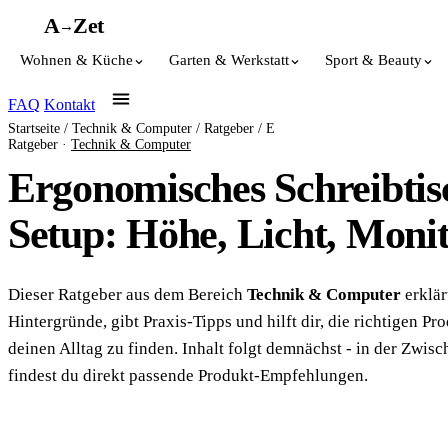
A
A
Z
et
→
Wohnen & Küche
Garten & Werkstatt
Sport & Beauty
FAQ
Kontakt
Startseite
/
Technik & Computer
/
Ratgeber
/
E
Ratgeber ·
Technik & Computer
Ergonomisches Schreibtis
Setup: Höhe, Licht, Moni
Dieser Ratgeber aus dem Bereich
Technik & Computer
erklär
Hintergründe, gibt Praxis-Tipps und hilft dir, die richtigen Pr
deinen Alltag zu finden. Inhalt folgt demnächst - in der Zwisc
findest du direkt passende Produkt-Empfehlungen.