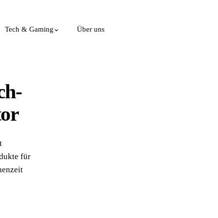
Tech & Gaming
Über uns
ch-
tor
t
odukte für
henzeit