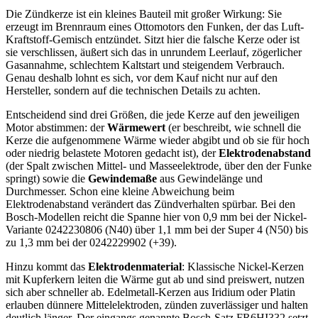
Die Zündkerze ist ein kleines Bauteil mit großer Wirkung: Sie
erzeugt im Brennraum eines Ottomotors den Funken, der das Luft-
Kraftstoff-Gemisch entzündet. Sitzt hier die falsche Kerze oder ist
sie verschlissen, äußert sich das in unrundem Leerlauf, zögerlicher
Gasannahme, schlechtem Kaltstart und steigendem Verbrauch.
Genau deshalb lohnt es sich, vor dem Kauf nicht nur auf den
Hersteller, sondern auf die technischen Details zu achten.
Entscheidend sind drei Größen, die jede Kerze auf den jeweiligen
Motor abstimmen: der
Wärmewert
(er beschreibt, wie schnell die
Kerze die aufgenommene Wärme wieder abgibt und ob sie für hoch
oder niedrig belastete Motoren gedacht ist), der
Elektrodenabstand
(der Spalt zwischen Mittel- und Masseelektrode, über den der Funke
springt) sowie die
Gewindemaße
aus Gewindelänge und
Durchmesser. Schon eine kleine Abweichung beim
Elektrodenabstand verändert das Zündverhalten spürbar. Bei den
Bosch-Modellen reicht die Spanne hier von 0,9 mm bei der Nickel-
Variante 0242230806 (N40) über 1,1 mm bei der Super 4 (N50) bis
zu 1,3 mm bei der 0242229902 (+39).
Hinzu kommt das
Elektrodenmaterial
: Klassische Nickel-Kerzen
mit Kupferkern leiten die Wärme gut ab und sind preiswert, nutzen
sich aber schneller ab. Edelmetall-Kerzen aus Iridium oder Platin
erlauben dünnere Mittelelektroden, zünden zuverlässiger und halten
deutlich länger. Der eingangs genannte Bosch-Satz FR6HI332 setzt