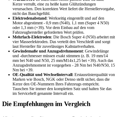
Kerze verrußt, eine zu heiße kann Glühzündungen
verursachen. Den korrekten Wert liefert die Herstellervorgabe,
nicht das Bauchgefühl.
Elektrodenabstand
: Werkseitig eingestellt und auf den
Motor abgestimmt - 0,9 mm (N40), 1,1 mm (Super 4 N50)
oder 1,3 mm (+39). Vor dem Einbau auf den vom
Fahrzeughersteller geforderten Wert prüfen.
Mehrfach-Elektroden
: Die Bosch Super 4 (N50) arbeitet mit
vier Masseelektroden. Das verteilt den Verschleiß und sorgt
laut Hersteller für zuverlässiges Kaltstartverhalten.
Gewindemaße und Anzugsdrehmoment
: Gewindelänge
und -durchmesser müssen exakt stimmen (z. B. 19 mm/14
mm bei N40 und N50, 25 mm/M14x1,25 bei +39). Auch das
Anzugsdrehmoment ist vorgegeben - 28 Nm bei N40/N50, 15
Nm bei +39.
OE-Qualität und Wechselintervall
: Erstausrüsterqualität von
Marken wie Bosch, NGK oder Denso stellt sicher, dass die
Kerze den OE-Nummern Ihres Fahrzeugs entspricht.
Tauschen Sie immer den kompletten Satz und halten Sie das
im Serviceheft genannte Intervall ein.
Die Empfehlungen im Vergleich