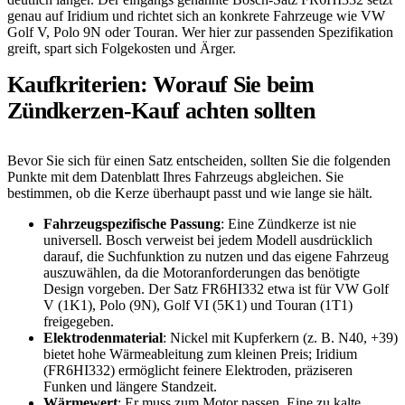
genau auf Iridium und richtet sich an konkrete Fahrzeuge wie VW
Golf V, Polo 9N oder Touran. Wer hier zur passenden Spezifikation
greift, spart sich Folgekosten und Ärger.
Kaufkriterien: Worauf Sie beim
Zündkerzen-Kauf achten sollten
Bevor Sie sich für einen Satz entscheiden, sollten Sie die folgenden
Punkte mit dem Datenblatt Ihres Fahrzeugs abgleichen. Sie
bestimmen, ob die Kerze überhaupt passt und wie lange sie hält.
Fahrzeugspezifische Passung
: Eine Zündkerze ist nie
universell. Bosch verweist bei jedem Modell ausdrücklich
darauf, die Suchfunktion zu nutzen und das eigene Fahrzeug
auszuwählen, da die Motoranforderungen das benötigte
Design vorgeben. Der Satz FR6HI332 etwa ist für VW Golf
V (1K1), Polo (9N), Golf VI (5K1) und Touran (1T1)
freigegeben.
Elektrodenmaterial
: Nickel mit Kupferkern (z. B. N40, +39)
bietet hohe Wärmeableitung zum kleinen Preis; Iridium
(FR6HI332) ermöglicht feinere Elektroden, präziseren
Funken und längere Standzeit.
Wärmewert
: Er muss zum Motor passen. Eine zu kalte