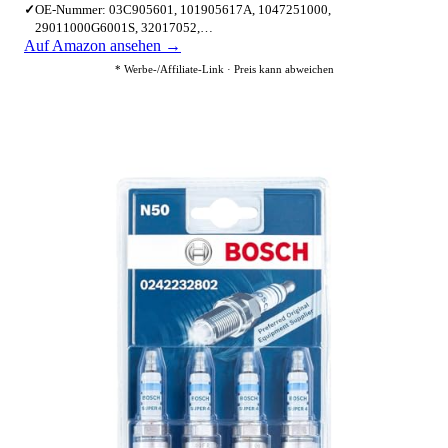
✓
OE-Nummer: 03C905601, 101905617A, 1047251000,
29011000G6001S, 32017052,…
Auf Amazon ansehen →
* Werbe-/Affiliate-Link · Preis kann abweichen
2