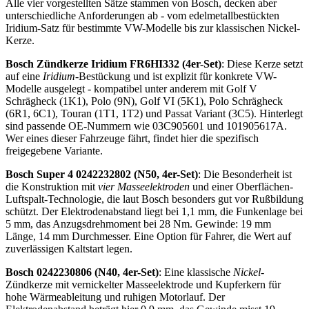
Alle vier vorgestellten Sätze stammen von Bosch, decken aber
unterschiedliche Anforderungen ab - vom edelmetallbestückten
Iridium-Satz für bestimmte VW-Modelle bis zur klassischen Nickel-
Kerze.
Bosch Zündkerze Iridium FR6HI332 (4er-Set)
: Diese Kerze setzt
auf eine
Iridium
-Bestückung und ist explizit für konkrete VW-
Modelle ausgelegt - kompatibel unter anderem mit Golf V
Schrägheck (1K1), Polo (9N), Golf VI (5K1), Polo Schrägheck
(6R1, 6C1), Touran (1T1, 1T2) und Passat Variant (3C5). Hinterlegt
sind passende OE-Nummern wie 03C905601 und 101905617A.
Wer eines dieser Fahrzeuge fährt, findet hier die spezifisch
freigegebene Variante.
Bosch Super 4 0242232802 (N50, 4er-Set)
: Die Besonderheit ist
die Konstruktion mit
vier Masseelektroden
und einer Oberflächen-
Luftspalt-Technologie, die laut Bosch besonders gut vor Rußbildung
schützt. Der Elektrodenabstand liegt bei 1,1 mm, die Funkenlage bei
5 mm, das Anzugsdrehmoment bei 28 Nm. Gewinde: 19 mm
Länge, 14 mm Durchmesser. Eine Option für Fahrer, die Wert auf
zuverlässigen Kaltstart legen.
Bosch 0242230806 (N40, 4er-Set)
: Eine klassische
Nickel
-
Zündkerze mit vernickelter Masseelektrode und Kupferkern für
hohe Wärmeableitung und ruhigen Motorlauf. Der