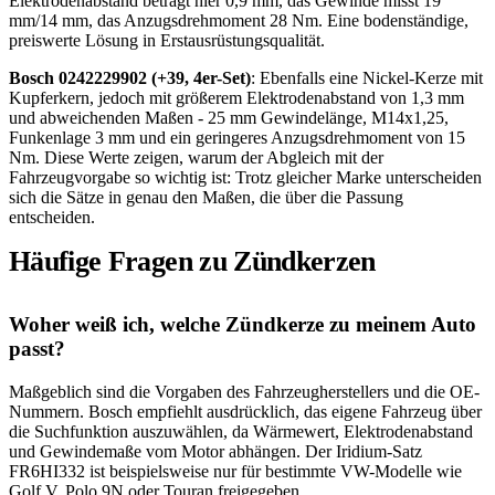
Elektrodenabstand beträgt hier 0,9 mm, das Gewinde misst 19
mm/14 mm, das Anzugsdrehmoment 28 Nm. Eine bodenständige,
preiswerte Lösung in Erstausrüstungsqualität.
Bosch 0242229902 (+39, 4er-Set)
: Ebenfalls eine Nickel-Kerze mit
Kupferkern, jedoch mit größerem Elektrodenabstand von 1,3 mm
und abweichenden Maßen - 25 mm Gewindelänge, M14x1,25,
Funkenlage 3 mm und ein geringeres Anzugsdrehmoment von 15
Nm. Diese Werte zeigen, warum der Abgleich mit der
Fahrzeugvorgabe so wichtig ist: Trotz gleicher Marke unterscheiden
sich die Sätze in genau den Maßen, die über die Passung
entscheiden.
Häufige Fragen zu Zündkerzen
Woher weiß ich, welche Zündkerze zu meinem Auto
passt?
Maßgeblich sind die Vorgaben des Fahrzeugherstellers und die OE-
Nummern. Bosch empfiehlt ausdrücklich, das eigene Fahrzeug über
die Suchfunktion auszuwählen, da Wärmewert, Elektrodenabstand
und Gewindemaße vom Motor abhängen. Der Iridium-Satz
FR6HI332 ist beispielsweise nur für bestimmte VW-Modelle wie
Golf V, Polo 9N oder Touran freigegeben.