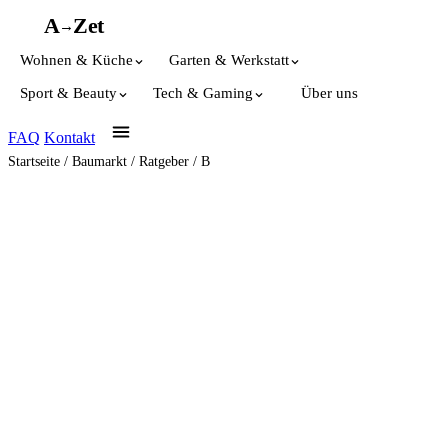
A
A
Z
et
→
Wohnen & Küche
Garten & Werkstatt
Sport & Beauty
Tech & Gaming
Über uns
FAQ
Kontakt
Startseite
/
Baumarkt
/
Ratgeber
/
B