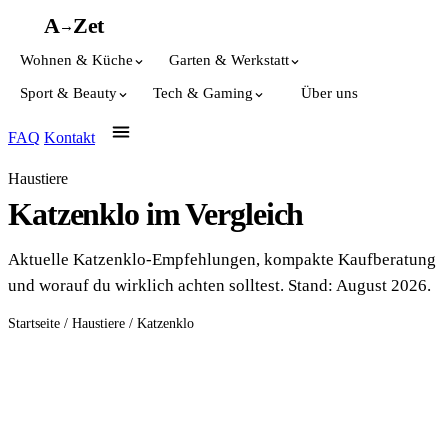
A
A
Z
et
→
Wohnen & Küche
Garten & Werkstatt
Sport & Beauty
Tech & Gaming
Über uns
FAQ
Kontakt
Haustiere
Katzenklo im Vergleich
Aktuelle Katzenklo-Empfehlungen, kompakte Kaufberatung
und worauf du wirklich achten solltest. Stand: August 2026.
Startseite
/
Haustiere
/
Katzenklo