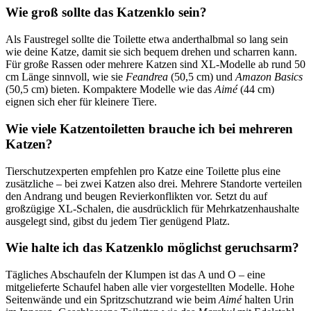
Wie groß sollte das Katzenklo sein?
Als Faustregel sollte die Toilette etwa anderthalbmal so lang sein
wie deine Katze, damit sie sich bequem drehen und scharren kann.
Für große Rassen oder mehrere Katzen sind XL-Modelle ab rund 50
cm Länge sinnvoll, wie sie
Feandrea
(50,5 cm) und
Amazon Basics
(50,5 cm) bieten. Kompaktere Modelle wie das
Aimé
(44 cm)
eignen sich eher für kleinere Tiere.
Wie viele Katzentoiletten brauche ich bei mehreren
Katzen?
Tierschutzexperten empfehlen pro Katze eine Toilette plus eine
zusätzliche – bei zwei Katzen also drei. Mehrere Standorte verteilen
den Andrang und beugen Revierkonflikten vor. Setzt du auf
großzügige XL-Schalen, die ausdrücklich für Mehrkatzenhaushalte
ausgelegt sind, gibst du jedem Tier genügend Platz.
Wie halte ich das Katzenklo möglichst geruchsarm?
Tägliches Abschaufeln der Klumpen ist das A und O – eine
mitgelieferte Schaufel haben alle vier vorgestellten Modelle. Hohe
Seitenwände und ein Spritzschutzrand wie beim
Aimé
halten Urin