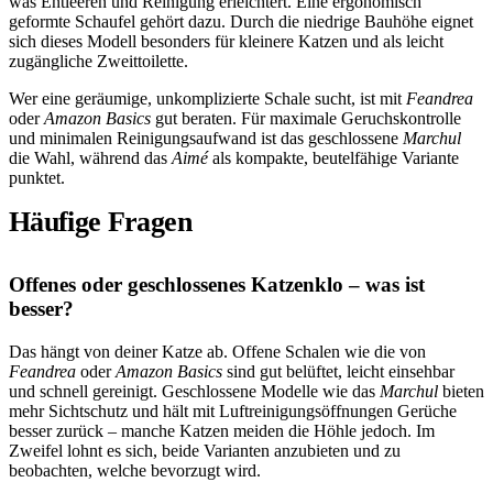
was Entleeren und Reinigung erleichtert. Eine ergonomisch
geformte Schaufel gehört dazu. Durch die niedrige Bauhöhe eignet
sich dieses Modell besonders für kleinere Katzen und als leicht
zugängliche Zweittoilette.
Wer eine geräumige, unkomplizierte Schale sucht, ist mit
Feandrea
oder
Amazon Basics
gut beraten. Für maximale Geruchskontrolle
und minimalen Reinigungsaufwand ist das geschlossene
Marchul
die Wahl, während das
Aimé
als kompakte, beutelfähige Variante
punktet.
Häufige Fragen
Offenes oder geschlossenes Katzenklo – was ist
besser?
Das hängt von deiner Katze ab. Offene Schalen wie die von
Feandrea
oder
Amazon Basics
sind gut belüftet, leicht einsehbar
und schnell gereinigt. Geschlossene Modelle wie das
Marchul
bieten
mehr Sichtschutz und hält mit Luftreinigungsöffnungen Gerüche
besser zurück – manche Katzen meiden die Höhle jedoch. Im
Zweifel lohnt es sich, beide Varianten anzubieten und zu
beobachten, welche bevorzugt wird.