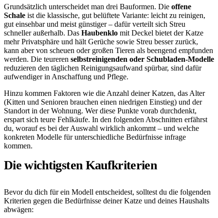
Grundsätzlich unterscheidet man drei Bauformen. Die
offene
Schale
ist die klassische, gut belüftete Variante: leicht zu reinigen,
gut einsehbar und meist günstiger – dafür verteilt sich Streu
schneller außerhalb. Das
Haubenklo
mit Deckel bietet der Katze
mehr Privatsphäre und hält Gerüche sowie Streu besser zurück,
kann aber von scheuen oder großen Tieren als beengend empfunden
werden. Die teureren
selbstreinigenden oder Schubladen-Modelle
reduzieren den täglichen Reinigungsaufwand spürbar, sind dafür
aufwendiger in Anschaffung und Pflege.
Hinzu kommen Faktoren wie die Anzahl deiner Katzen, das Alter
(Kitten und Senioren brauchen einen niedrigen Einstieg) und der
Standort in der Wohnung. Wer diese Punkte vorab durchdenkt,
erspart sich teure Fehlkäufe. In den folgenden Abschnitten erfährst
du, worauf es bei der Auswahl wirklich ankommt – und welche
konkreten Modelle für unterschiedliche Bedürfnisse infrage
kommen.
Die wichtigsten Kaufkriterien
Bevor du dich für ein Modell entscheidest, solltest du die folgenden
Kriterien gegen die Bedürfnisse deiner Katze und deines Haushalts
abwägen: