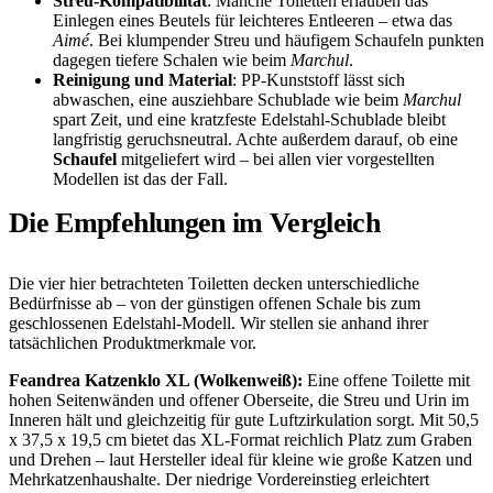
Streu-Kompatibilität
: Manche Toiletten erlauben das
Einlegen eines Beutels für leichteres Entleeren – etwa das
Aimé
. Bei klumpender Streu und häufigem Schaufeln punkten
dagegen tiefere Schalen wie beim
Marchul
.
Reinigung und Material
: PP-Kunststoff lässt sich
abwaschen, eine ausziehbare Schublade wie beim
Marchul
spart Zeit, und eine kratzfeste Edelstahl-Schublade bleibt
langfristig geruchsneutral. Achte außerdem darauf, ob eine
Schaufel
mitgeliefert wird – bei allen vier vorgestellten
Modellen ist das der Fall.
Die Empfehlungen im Vergleich
Die vier hier betrachteten Toiletten decken unterschiedliche
Bedürfnisse ab – von der günstigen offenen Schale bis zum
geschlossenen Edelstahl-Modell. Wir stellen sie anhand ihrer
tatsächlichen Produktmerkmale vor.
Feandrea Katzenklo XL (Wolkenweiß):
Eine offene Toilette mit
hohen Seitenwänden und offener Oberseite, die Streu und Urin im
Inneren hält und gleichzeitig für gute Luftzirkulation sorgt. Mit 50,5
x 37,5 x 19,5 cm bietet das XL-Format reichlich Platz zum Graben
und Drehen – laut Hersteller ideal für kleine wie große Katzen und
Mehrkatzenhaushalte. Der niedrige Vordereinstieg erleichtert