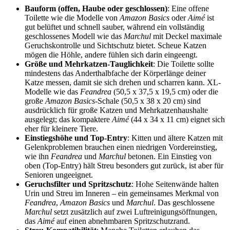
Bauform (offen, Haube oder geschlossen)
: Eine offene
Toilette wie die Modelle von
Amazon Basics
oder
Aimé
ist
gut belüftet und schnell sauber, während ein vollständig
geschlossenes Modell wie das
Marchul
mit Deckel maximale
Geruchskontrolle und Sichtschutz bietet. Scheue Katzen
mögen die Höhle, andere fühlen sich darin eingeengt.
Größe und Mehrkatzen-Tauglichkeit
: Die Toilette sollte
mindestens das Anderthalbfache der Körperlänge deiner
Katze messen, damit sie sich drehen und scharren kann. XL-
Modelle wie das
Feandrea
(50,5 x 37,5 x 19,5 cm) oder die
große
Amazon Basics
-Schale (50,5 x 38 x 20 cm) sind
ausdrücklich für große Katzen und Mehrkatzenhaushalte
ausgelegt; das kompaktere
Aimé
(44 x 34 x 11 cm) eignet sich
eher für kleinere Tiere.
Einstiegshöhe und Top-Entry
: Kitten und ältere Katzen mit
Gelenkproblemen brauchen einen niedrigen Vordereinstieg,
wie ihn
Feandrea
und
Marchul
betonen. Ein Einstieg von
oben (Top-Entry) hält Streu besonders gut zurück, ist aber für
Senioren ungeeignet.
Geruchsfilter und Spritzschutz
: Hohe Seitenwände halten
Urin und Streu im Inneren – ein gemeinsames Merkmal von
Feandrea
,
Amazon Basics
und
Marchul
. Das geschlossene
Marchul
setzt zusätzlich auf zwei Luftreinigungsöffnungen,
das
Aimé
auf einen abnehmbaren Spritzschutzrand.