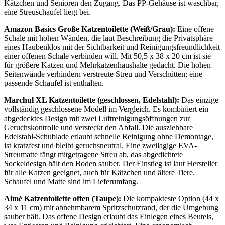
Kätzchen und Senioren den Zugang. Das PP-Gehäuse ist waschbar,
eine Streuschaufel liegt bei.
Amazon Basics Große Katzentoilette (Weiß/Grau):
Eine offene
Schale mit hohen Wänden, die laut Beschreibung die Privatsphäre
eines Haubenklos mit der Sichtbarkeit und Reinigungsfreundlichkeit
einer offenen Schale verbinden will. Mit 50,5 x 38 x 20 cm ist sie
für größere Katzen und Mehrkatzenhaushalte gedacht. Die hohen
Seitenwände verhindern verstreute Streu und Verschütten; eine
passende Schaufel ist enthalten.
Marchul XL Katzentoilette (geschlossen, Edelstahl):
Das einzige
vollständig geschlossene Modell im Vergleich. Es kombiniert ein
abgedecktes Design mit zwei Luftreinigungsöffnungen zur
Geruchskontrolle und versteckt den Abfall. Die ausziehbare
Edelstahl-Schublade erlaubt schnelle Reinigung ohne Demontage,
ist kratzfest und bleibt geruchsneutral. Eine zweilagige EVA-
Streumatte fängt mitgetragene Streu ab, das abgedichtete
Sockeldesign hält den Boden sauber. Der Einstieg ist laut Hersteller
für alle Katzen geeignet, auch für Kätzchen und ältere Tiere.
Schaufel und Matte sind im Lieferumfang.
Aimé Katzentoilette offen (Taupe):
Die kompakteste Option (44 x
34 x 11 cm) mit abnehmbarem Spritzschutzrand, der die Umgebung
sauber hält. Das offene Design erlaubt das Einlegen eines Beutels,