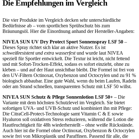
Die Empfehlungen im Vergleich
Die vier Produkte im Vergleich decken sehr unterschiedliche
Bedürfnisse ab – vom sportlichen Sprühschutz bis zum
Bräunungsöl. Hier die Einordnung anhand der Hersteller-Angaben:
NIVEA SUN UV Dry Protect Sport Sonnenspray LSF 50
–
Dieses Spray richtet sich klar an aktive Nutzer. Es ist
schweißresistent und extra wasserfest
und wurde laut NIVEA
speziell für Sportler entwickelt. Die Textur ist leicht, nicht fettend
und mit Sofort-Trocken-Effekt, sodass es sofort einzieht, ohne zu
kleben – und auf der Haut unsichtbar bleibt. Die Formel ist frei von
den UV-Filtern Octinoxat, Oxybenzon und Octocrylen und zu 91 %
biologisch abbaubar. Eine gute Wahl, wenn du beim Laufen, Radeln
oder am Strand schnellen, transparenten Schutz mit LSF 50 willst.
NIVEA SUN Schutz & Pflege Sonnenlotion LSF 50+
– Die
Variante mit dem höchsten Schutzlevel im Vergleich. Sie bietet
sofortigen UVA- und UVB-Schutz und kombiniert ihn mit Pflege:
Die CitraCell-Protect-Technologie samt Vitamin C & E sowie
Hyaluron soll oxidativen Stress reduzieren, während die Lotion die
Hautfeuchtigkeit für 48h wiederherstellt – ohne weiße Rückstände.
Auch hier ist die Formel ohne Octinoxat, Oxybenzon & Octocrylen
sowie frei von Mikroplastik und Paraffinen. Passend für alle, die