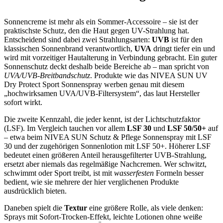
Sonnencreme ist mehr als ein Sommer-Accessoire – sie ist der
praktischste Schutz, den die Haut gegen UV-Strahlung hat.
Entscheidend sind dabei zwei Strahlungsarten:
UVB
ist für den
klassischen Sonnenbrand verantwortlich,
UVA
dringt tiefer ein und
wird mit vorzeitiger Hautalterung in Verbindung gebracht. Ein guter
Sonnenschutz deckt deshalb beide Bereiche ab – man spricht von
UVA/UVB-Breitbandschutz
. Produkte wie das NIVEA SUN UV
Dry Protect Sport Sonnenspray werben genau mit diesem
„hochwirksamen UVA/UVB-Filtersystem“, das laut Hersteller
sofort wirkt.
Die zweite Kennzahl, die jeder kennt, ist der Lichtschutzfaktor
(LSF). Im Vergleich tauchen vor allem
LSF 30
und
LSF 50/50+
auf
– etwa beim NIVEA SUN Schutz & Pflege Sonnenspray mit LSF
30 und der zugehörigen Sonnenlotion mit LSF 50+. Höherer LSF
bedeutet einen größeren Anteil herausgefilterter UVB-Strahlung,
ersetzt aber niemals das regelmäßige Nachcremen. Wer schwitzt,
schwimmt oder Sport treibt, ist mit
wasserfesten
Formeln besser
bedient, wie sie mehrere der hier verglichenen Produkte
ausdrücklich bieten.
Daneben spielt die
Textur
eine größere Rolle, als viele denken:
Sprays mit Sofort-Trocken-Effekt, leichte Lotionen ohne weiße