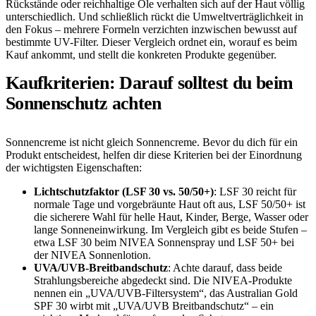
Rückstände oder reichhaltige Öle verhalten sich auf der Haut völlig
unterschiedlich. Und schließlich rückt die Umweltverträglichkeit in
den Fokus – mehrere Formeln verzichten inzwischen bewusst auf
bestimmte UV-Filter. Dieser Vergleich ordnet ein, worauf es beim
Kauf ankommt, und stellt die konkreten Produkte gegenüber.
Kaufkriterien: Darauf solltest du beim
Sonnenschutz achten
Sonnencreme ist nicht gleich Sonnencreme. Bevor du dich für ein
Produkt entscheidest, helfen dir diese Kriterien bei der Einordnung
der wichtigsten Eigenschaften:
Lichtschutzfaktor (LSF 30 vs. 50/50+)
: LSF 30 reicht für
normale Tage und vorgebräunte Haut oft aus, LSF 50/50+ ist
die sicherere Wahl für helle Haut, Kinder, Berge, Wasser oder
lange Sonneneinwirkung. Im Vergleich gibt es beide Stufen –
etwa LSF 30 beim NIVEA Sonnenspray und LSF 50+ bei
der NIVEA Sonnenlotion.
UVA/UVB-Breitbandschutz
: Achte darauf, dass beide
Strahlungsbereiche abgedeckt sind. Die NIVEA-Produkte
nennen ein „UVA/UVB-Filtersystem“, das Australian Gold
SPF 30 wirbt mit „UVA/UVB Breitbandschutz“ – ein