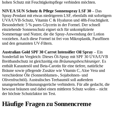
hohen Schutz mit Feuchtigkeitspflege verbinden möchten.
NIVEA SUN Schutz & Pflege Sonnenspray LSF 30
– Das
Spray-Pendant mit etwas niedrigerem LSF, ebenfalls mit sofortigem
UVA/UVB-Schutz, Vitamin C & Hyaluron und 48h-Feuchtigkeit.
Besonderheit: 5 % pures Glycerin in der Formel. Der schnell
einziehende Sonnenschutz eignet sich für unkomplizierte
Sommertage und Nutzer, die die Spray-Anwendung der Lotion
vorziehen. Auch diese Formel ist frei von Mikroplastik, Paraffinen
und den genannten UV-Filtern.
Australian Gold SPF 30 Carrot Intensifier Oil Spray
– Ein
Sonderfall im Vergleich: Dieses Öl-Spray mit SPF 30 UVA/UVB
Breitbandschutz ist gleichzeitig ein
Bräunungsbeschleuniger
. Es
enthält Karautenöl und Beta-Carotin für eine tiefere, natürliche
Bräune sowie pflegende Zusätze wie Vitamin C, Aloe Vera und
verschiedene Öle (Sonnenblumen-, Sojabohnen- und
Olivenfruchtöl). Australisches Teebaumöl soll außerdem
unangenehme Bräunungsgerüche verhindern. Für alle gedacht, die
bewusst bräunen und dabei einen mittleren Schutz wollen – nicht
der höchste Schutzfaktor im Test.
Häufige Fragen zu Sonnencreme