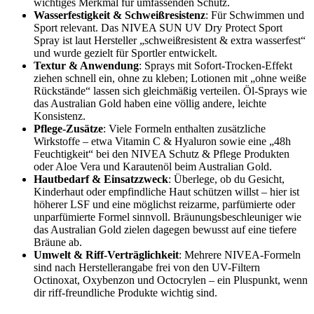
wichtiges Merkmal für umfassenden Schutz.
Wasserfestigkeit & Schweißresistenz
: Für Schwimmen und
Sport relevant. Das NIVEA SUN UV Dry Protect Sport
Spray ist laut Hersteller „schweißresistent & extra wasserfest“
und wurde gezielt für Sportler entwickelt.
Textur & Anwendung
: Sprays mit Sofort-Trocken-Effekt
ziehen schnell ein, ohne zu kleben; Lotionen mit „ohne weiße
Rückstände“ lassen sich gleichmäßig verteilen. Öl-Sprays wie
das Australian Gold haben eine völlig andere, leichte
Konsistenz.
Pflege-Zusätze
: Viele Formeln enthalten zusätzliche
Wirkstoffe – etwa Vitamin C & Hyaluron sowie eine „48h
Feuchtigkeit“ bei den NIVEA Schutz & Pflege Produkten
oder Aloe Vera und Karautenöl beim Australian Gold.
Hautbedarf & Einsatzzweck
: Überlege, ob du Gesicht,
Kinderhaut oder empfindliche Haut schützen willst – hier ist
höherer LSF und eine möglichst reizarme, parfümierte oder
unparfümierte Formel sinnvoll. Bräunungsbeschleuniger wie
das Australian Gold zielen dagegen bewusst auf eine tiefere
Bräune ab.
Umwelt & Riff-Verträglichkeit
: Mehrere NIVEA-Formeln
sind nach Herstellerangabe frei von den UV-Filtern
Octinoxat, Oxybenzon und Octocrylen – ein Pluspunkt, wenn
dir riff-freundliche Produkte wichtig sind.