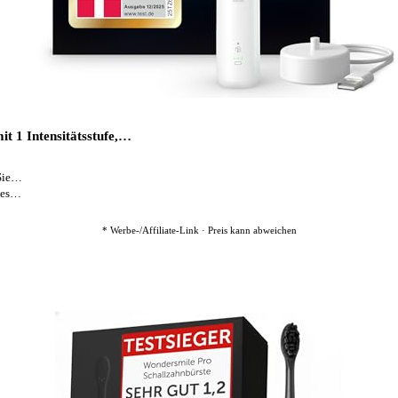
it 1 Intensitätsstufe,…
 Sie…
iges…
* Werbe-/Affiliate-Link · Preis kann abweichen