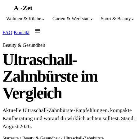
A
A
Z
et
→
Wohnen & Küche
Garten & Werkstatt
Sport & Beauty
FAQ
Kontakt
Beauty & Gesundheit
Ultraschall-
Zahnbürste im
Vergleich
Aktuelle Ultraschall-Zahnbürste-Empfehlungen, kompakte
Kaufberatung und worauf du wirklich achten solltest. Stand:
August 2026.
Startseite
/
Beauty & Gesundheit
/
Ultraschall-Zahnbürste