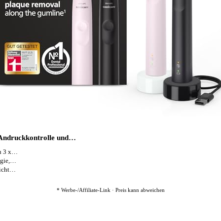
, Andruckkontrolle und…
zu 3 x…
ogie,…
eicht…
* Werbe-/Affiliate-Link · Preis kann abweichen