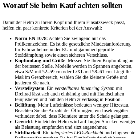
Worauf Sie beim Kauf achten sollten
Damit der Helm zu Ihrem Kopf und Ihrem Einsatzzweck passt,
helfen ein paar konkrete Kriterien bei der Auswahl:
Norm EN 1078
: Achten Sie zwingend auf das
Prüfkennzeichen. Es ist die gesetzliche Mindestanforderung
für Fahrradhelme in der EU und garantiert geprüfte
Stoßdämpfung sowie einen sicheren Verschluss.
Kopfumfang und Größe
: Messen Sie Ihren Kopfumfang an
der breitesten Stelle. Modelle werden in Spannen angeboten,
etwa S/M mit 52–59 cm oder L/XL mit 58–61 cm. Liegt Ihr
Maß im Grenzbereich, wählen Sie die kleinere Größe und
justieren Sie nach.
Verstellsystem
: Ein
verstellbares Innenring-System
mit
Drehrad lässt sich auch einhändig und mit Handschuhen
feinjustieren und hält den Helm zuverlässig in Position.
Belüftung
: Mehr Lufteinlässe bedeuten weniger Hitzestau.
Beachten Sie die Anzahl der Öffnungen; ein Insektengitter
verhindert dabei, dass Kleintiere unter die Schale gelangen.
Gewicht
: Ein leichter Helm wird auf langen Strecken weniger
als Belastung empfunden und sitzt angenehmer.
Sichtbarkeit
: Ein
integriertes LED-Rücklicht
und eingewebte