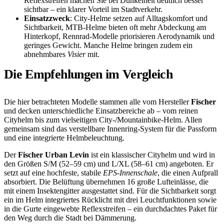
Reflexstreifen machen Sie bei Dunkelheit deutlich besser
sichtbar – ein klarer Vorteil im Stadtverkehr.
Einsatzzweck
: City-Helme setzen auf Alltagskomfort und
Sichtbarkeit, MTB-Helme bieten oft mehr Abdeckung am
Hinterkopf, Rennrad-Modelle priorisieren Aerodynamik und
geringes Gewicht. Manche Helme bringen zudem ein
abnehmbares
Visier
mit.
Die Empfehlungen im Vergleich
Die hier betrachteten Modelle stammen alle vom Hersteller
Fischer
und decken unterschiedliche Einsatzbereiche ab – vom reinen
Cityhelm bis zum vielseitigen City-/Mountainbike-Helm. Allen
gemeinsam sind das verstellbare Innenring-System für die Passform
und eine integrierte Helmbeleuchtung.
Der
Fischer Urban Levin
ist ein klassischer Cityhelm und wird in
den Größen S/M (52–59 cm) und L/XL (58–61 cm) angeboten. Er
setzt auf eine hochfeste, stabile
EPS-Innenschale
, die einen Aufprall
absorbiert. Die Belüftung übernehmen 16 große Lufteinlässe, die
mit einem Insektengitter ausgestattet sind. Für die Sichtbarkeit sorgt
ein im Helm integriertes Rücklicht mit drei Leuchtfunktionen sowie
in die Gurte eingewebte Reflexstreifen – ein durchdachtes Paket für
den Weg durch die Stadt bei Dämmerung.