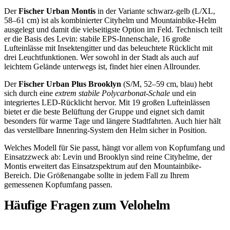
Der
Fischer Urban Montis
in der Variante schwarz-gelb (L/XL,
58–61 cm) ist als kombinierter Cityhelm und Mountainbike-Helm
ausgelegt und damit die vielseitigste Option im Feld. Technisch teilt
er die Basis des Levin: stabile EPS-Innenschale, 16 große
Lufteinlässe mit Insektengitter und das beleuchtete Rücklicht mit
drei Leuchtfunktionen. Wer sowohl in der Stadt als auch auf
leichtem Gelände unterwegs ist, findet hier einen Allrounder.
Der
Fischer Urban Plus Brooklyn
(S/M, 52–59 cm, blau) hebt
sich durch eine
extrem stabile Polycarbonat-Schale
und ein
integriertes LED-Rücklicht hervor. Mit 19 großen Lufteinlässen
bietet er die beste Belüftung der Gruppe und eignet sich damit
besonders für warme Tage und längere Stadtfahrten. Auch hier hält
das verstellbare Innenring-System den Helm sicher in Position.
Welches Modell für Sie passt, hängt vor allem von Kopfumfang und
Einsatzzweck ab: Levin und Brooklyn sind reine Cityhelme, der
Montis erweitert das Einsatzspektrum auf den Mountainbike-
Bereich. Die Größenangabe sollte in jedem Fall zu Ihrem
gemessenen Kopfumfang passen.
Häufige Fragen zum Velohelm