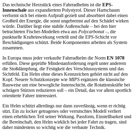
Das technische Herzstück eines Fahrradhelms ist die
EPS-
Innenschale
aus expandiertem Polystyrol. Dieser Hartschaum
verformt sich bei einem Aufprall gezielt und absorbiert dabei einen
Großteil der Energie, die sonst ungebremst auf den Schädel wirken
würde. Darüber liegt eine stabile Außenschale – bei den hier
betrachteten Fischer-Modellen etwa aus
Polycarbonat
–, die
punktuelle Krafteinwirkung verteilt und die EPS-Schicht vor
Beschädigungen schützt. Beide Komponenten arbeiten als System
zusammen.
In Europa muss jeder verkaufte Fahrradhelm die Norm
EN 1078
erfüllen. Diese geprüfte Mindestanforderung regelt unter anderem
die Stoßdämpfung, die Festigkeit des Verschlusssystems und das
Sichtfeld. Ein Helm ohne dieses Kennzeichen gehört nicht auf den
Kopf. Neuere Schutzkonzepte wie
MIPS
ergänzen die klassische
Bauweise um eine bewegliche Innenschicht, die Rotationskräfte bei
schrägen Stürzen reduzieren soll – ein Detail, das vor allem sportlich
orientierte Fahrer interessiert.
Ein Helm schützt allerdings nur dann zuverlässig, wenn er richtig
sitzt. Ein zu locker getragenes oder verrutschtes Modell verliert
einen erheblichen Teil seiner Wirkung. Passform, Einstellbarkeit und
die Bereitschaft, den Helm wirklich bei jeder Fahrt zu tragen, sind
daher mindestens so wichtig wie die verbaute Technik.