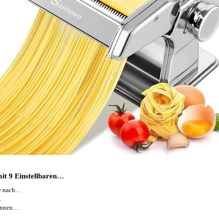
it 9 Einstellbaren…
ie nach…
…
können…