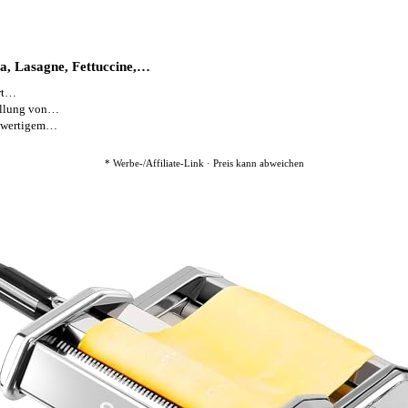
ta, Lasagne, Fettuccine,…
ort…
ellung von…
hwertigem…
* Werbe-/Affiliate-Link · Preis kann abweichen