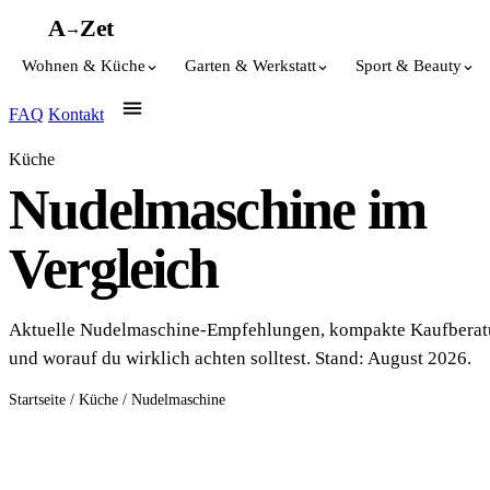
A
A
Z
et
→
Wohnen & Küche
Garten & Werkstatt
Sport & Beauty
FAQ
Kontakt
Küche
Nudelmaschine im
Vergleich
Aktuelle Nudelmaschine-Empfehlungen, kompakte Kaufbera
und worauf du wirklich achten solltest. Stand: August 2026.
Startseite
/
Küche
/
Nudelmaschine