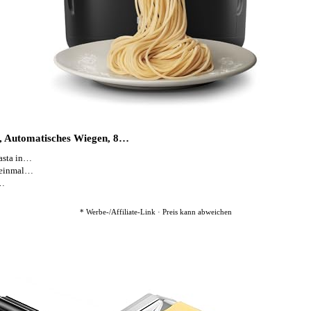
e, Automatisches Wiegen, 8…
asta in…
f einmal…
e…
* Werbe-/Affiliate-Link · Preis kann abweichen