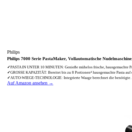
Philips
Philips 7000 Serie PastaMaker, Vollautomatische Nudelmaschin
✓
PASTA IN UNTER 10 MINUTEN: Genieße mühelos frische, hausgemachte P
✓
GROSSE KAPAZITÄT: Bereitet bis zu 8 Portionen⁴ hausgemachte Pasta au
✓
AUTO-WIEGE-TECHNOLOGIE: Integrierte Waage berechnet die benötigt
Auf Amazon ansehen →
4