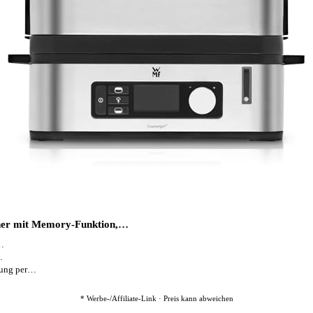
her mit Memory-Funktion,…
r…
…
nung per…
* Werbe-/Affiliate-Link · Preis kann abweichen