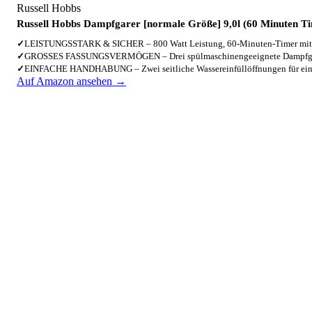
Russell Hobbs
Russell Hobbs Dampfgarer [normale Größe] 9,0l (60 Minuten T
✓
LEISTUNGSSTARK & SICHER – 800 Watt Leistung, 60-Minuten-Timer mit
✓
GROSSES FASSUNGSVERMÖGEN – Drei spülmaschinengeeignete Dampfga
✓
EINFACHE HANDHABUNG – Zwei seitliche Wassereinfüllöffnungen für ei
Auf Amazon ansehen →
2