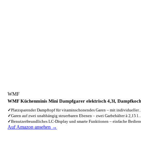
WMF
WMF Küchenminis Mini Dampfgarer elektrisch 4,3l, Dampfkoc
✓
Platzsparender Dampftopf für vitaminschonendes Garen – mit individuelle
✓
Garen auf zwei unabhängig steuerbaren Ebenen – zwei Garbehälter à 2,15 l
✓
Benutzerfreundliches LC‑Display und smarte Funktionen – einfache Bedie
Auf Amazon ansehen →