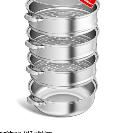
pfeinsatz, 3/4/5-stöckiges…