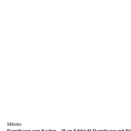
Mihoho
Dampfgarer zum Kochen – 28 cm Edelstahl-Dampfgarer mit Däm