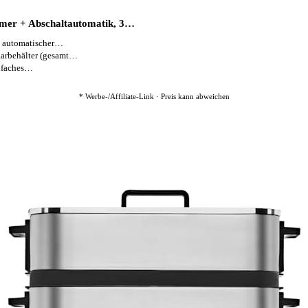
imer + Abschaltautomatik, 3…
 automatischer…
rbehälter (gesamt…
nfaches…
* Werbe-/Affiliate-Link · Preis kann abweichen