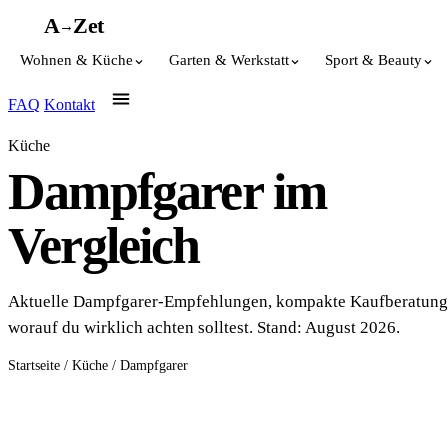
A
A
Z
et
→
Wohnen & Küche
Garten & Werkstatt
Sport & Beauty
FAQ
Kontakt
Küche
Dampfgarer im
Vergleich
Aktuelle Dampfgarer-Empfehlungen, kompakte Kaufberatung
worauf du wirklich achten solltest. Stand: August 2026.
Startseite
/
Küche
/
Dampfgarer