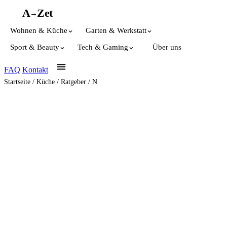
A
A
Z
et
→
Wohnen & Küche
Garten & Werkstatt
Sport & Beauty
Tech & Gaming
Über uns
FAQ
Kontakt
Startseite
/
Küche
/
Ratgeber
/
N